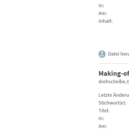
In
Am
Inhalt
Datei her
Making-of
drehscheibe
Letzte Änder
Stichwort(e)
Titel
In
Am