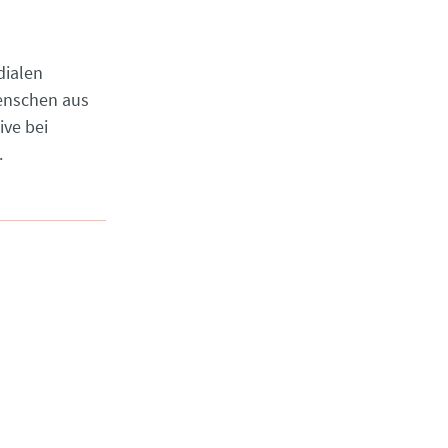
dialen
enschen aus
ive bei
.