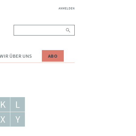
NAVIGATION
ANMELDEN
ÜBERSPRINGEN
Suchbegriffe
WIR ÜBER UNS
ABO
K
L
X
Y