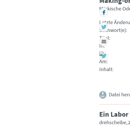
Making-of
Märkische Ode
Faceboo
Letzte Änder
Twitter
Stichwort(e)
Titel
Mail
In
Am
Inhalt
Datei her
Ein Labor 
drehscheibe