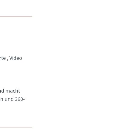
rte
Video
und macht
rn und 360-