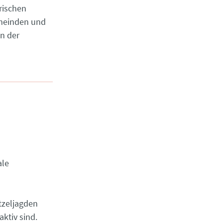
rischen
emeinden und
in der
ale
tzeljagden
aktiv sind.