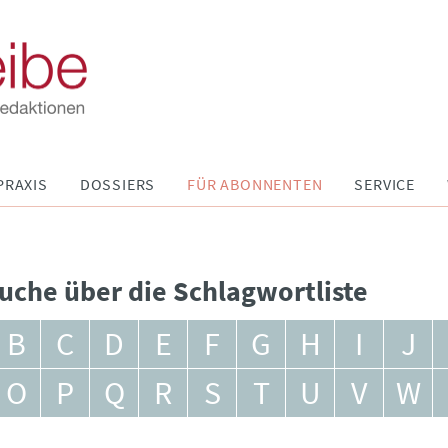
PRAXIS
DOSSIERS
FÜR ABONNENTEN
SERVICE
uche über die Schlagwortliste
B
C
D
E
F
G
H
I
J
O
P
Q
R
S
T
U
V
W