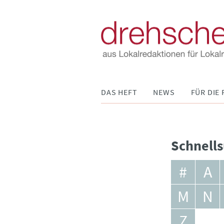
Navigation
DAS HEFT
NEWS
FÜR DIE 
überspringen
Schnells
#
A
M
N
Z