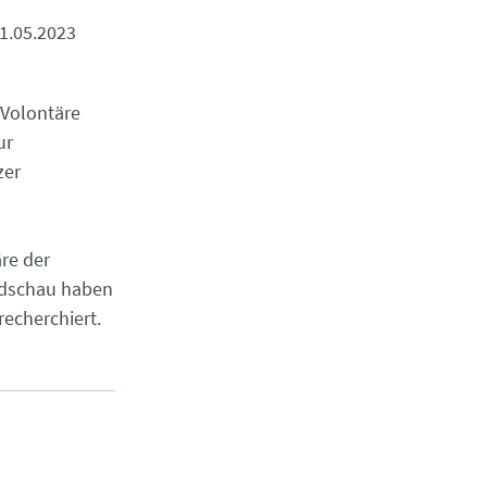
1.05.2023
Volontäre
ur
zer
re der
ndschau haben
recherchiert.