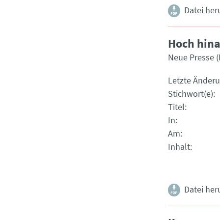
Datei her
Hoch hina
Neue Presse 
Letzte Änder
Stichwort(e)
Titel
In
Am
Inhalt
Datei her