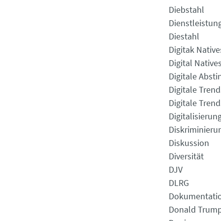
Diebstahl
Dienstleistun
Diestahl
Digitak Native
Digital Native
Digitale Absti
Digitale Tren
Digitale Tren
Digitalisierun
Diskriminieru
Diskussion
Diversität
DJV
DLRG
Dokumentati
Donald Trum