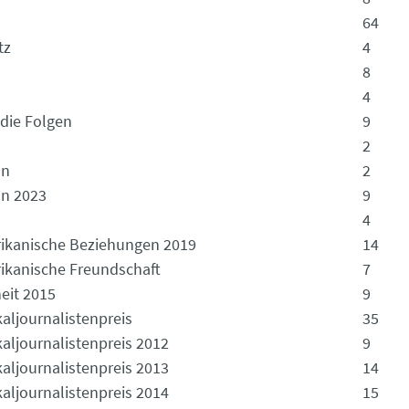
64
tz
4
8
4
 die Folgen
9
2
on
2
on 2023
9
4
ikanische Beziehungen 2019
14
ikanische Freundschaft
7
eit 2015
9
aljournalistenpreis
35
aljournalistenpreis 2012
9
aljournalistenpreis 2013
14
aljournalistenpreis 2014
15