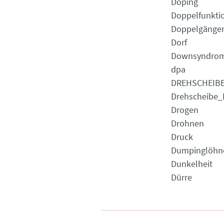
Doping
Doppelfunkti
Doppelgänge
Dorf
Downsyndro
dpa
DREHSCHEIB
Drehscheibe_
Drogen
Drohnen
Druck
Dumpinglöhn
Dunkelheit
Dürre