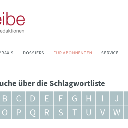
PRAXIS
DOSSIERS
FÜR ABONNENTEN
SERVICE
uche über die Schlagwortliste
B
C
D
E
F
G
H
I
J
O
P
Q
R
S
T
U
V
W