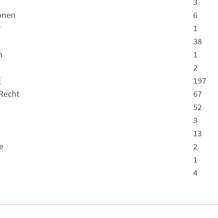
3
onen
6
r
1
38
m
1
2
E
197
Recht
67
52
3
13
e
2
1
4