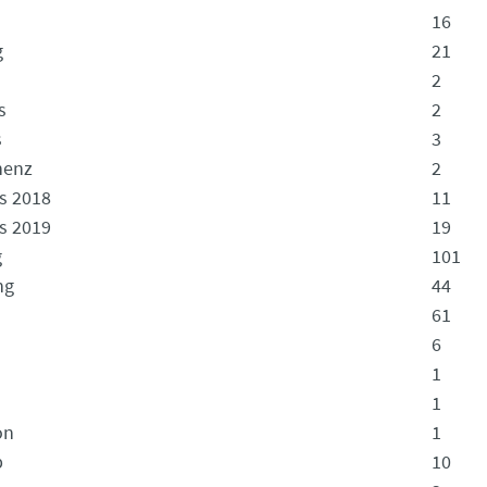
16
g
21
2
s
2
s
3
nenz
2
ds 2018
11
ds 2019
19
g
101
ng
44
61
6
1
1
on
1
p
10