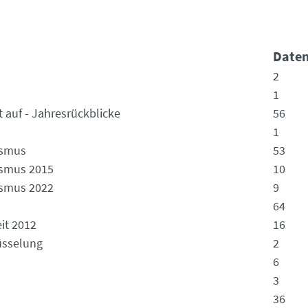
Daten
2
1
t auf - Jahresrückblicke
56
1
ismus
53
ismus 2015
10
ismus 2022
9
64
it 2012
16
üsselung
2
6
3
36