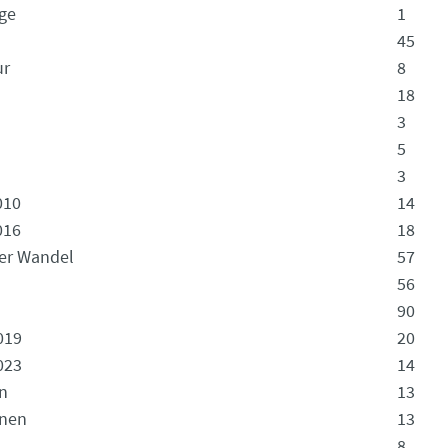
ge
1
45
ur
8
18
3
5
3
010
14
016
18
er Wandel
57
56
90
019
20
023
14
n
13
onen
13
8