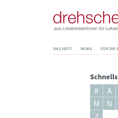
Navigation
DAS HEFT
NEWS
FÜR DIE 
überspringen
Schnells
#
A
M
N
Z