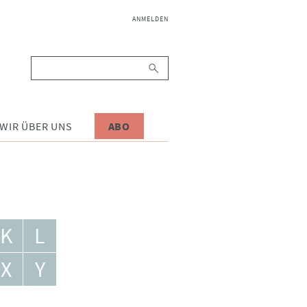
NAVIGATION
ANMELDEN
ÜBERSPRINGEN
Suchbegriffe
WIR ÜBER UNS
ABO
K
L
X
Y