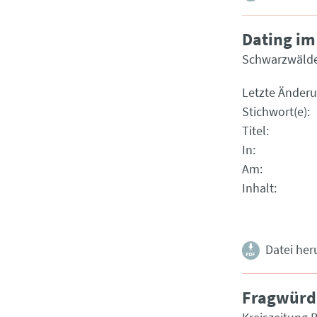
Dating im
Schwarzwälde
Letzte Änder
Stichwort(e)
Titel
In
Am
Inhalt
Datei her
Fragwürdi