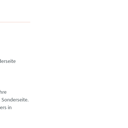
erseite
hre
 Sonderseite.
ers in