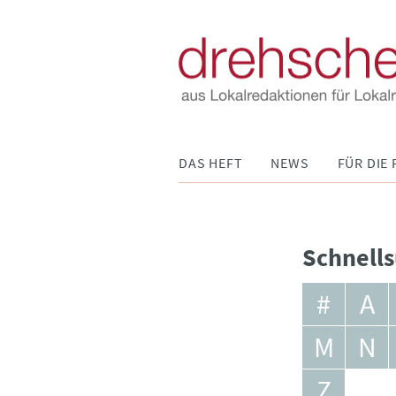
Navigation
DAS HEFT
NEWS
FÜR DIE 
überspringen
Schnells
#
A
M
N
Z