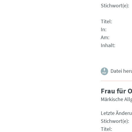
Stichwort(e)
Titel
In
Am
Inhalt
Datei her
Frau für 
Märkische Al
Letzte Änder
Stichwort(e)
Titel