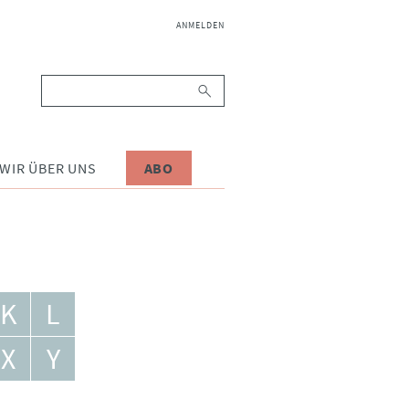
NAVIGATION
ANMELDEN
ÜBERSPRINGEN
Suchbegriffe
WIR ÜBER UNS
ABO
K
L
X
Y