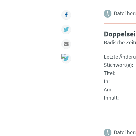
Datei her
Facebook
Twitter
Doppelsei
Badische Zeit
Mail
Letzte Änder
Stichwort(e)
Titel
In
Am
Inhalt
Datei her