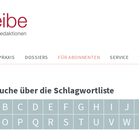
PRAXIS
DOSSIERS
FÜR ABONNENTEN
SERVICE
uche über die Schlagwortliste
B
C
D
E
F
G
H
I
J
O
P
Q
R
S
T
U
V
W