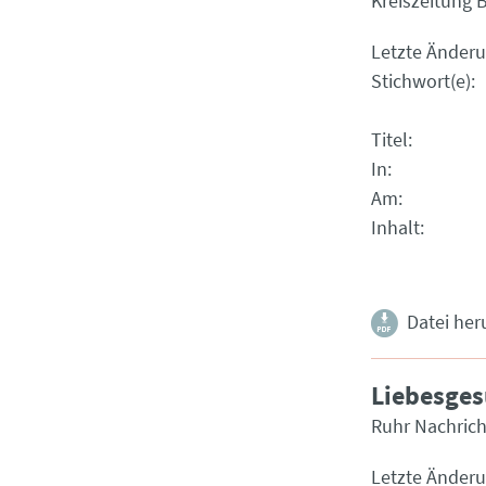
Kreiszeitung 
Letzte Änder
Stichwort(e)
Titel
In
Am
Inhalt
Datei her
Liebesges
Ruhr Nachric
Letzte Änder