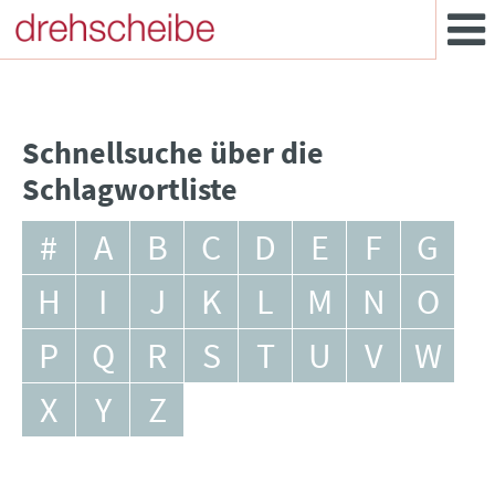
Schnellsuche über die
Schlagwortliste
#
A
B
C
D
E
F
G
H
I
J
K
L
M
N
O
P
Q
R
S
T
U
V
W
X
Y
Z