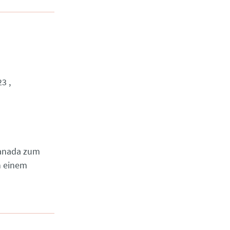
23
Kanada zum
n einem