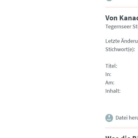
Von Kana
Tegernseer S
Letzte Änder
Stichwort(e)
Titel
In
Am
Inhalt
Datei her