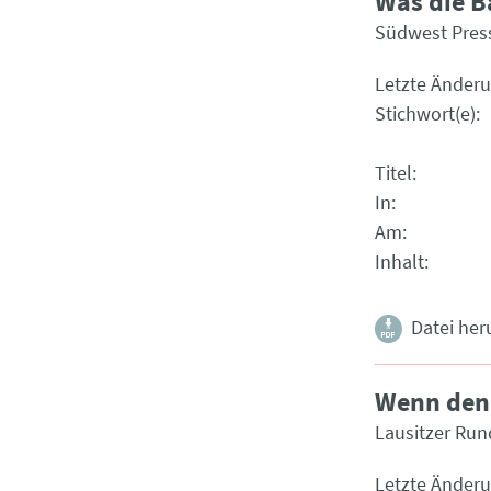
Was die 
Südwest Pres
Letzte Änder
Stichwort(e)
Titel
In
Am
Inhalt
Datei her
Wenn den 
Lausitzer Run
Letzte Änder