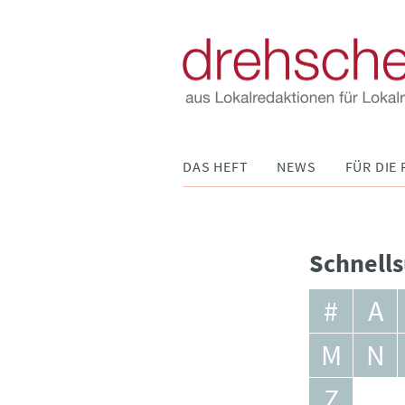
Navigation
DAS HEFT
NEWS
FÜR DIE 
überspringen
Schnells
#
A
M
N
Z