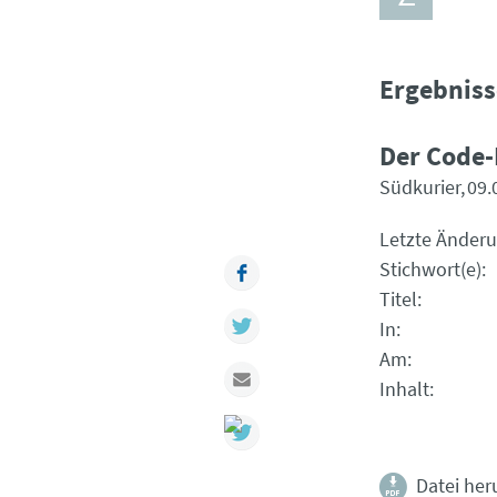
Ergebniss
Der Code-
Südkurier
09.
Letzte Änder
Stichwort(e)
Facebook
Titel
Twitter
In
Am
Mail
Inhalt
Datei her