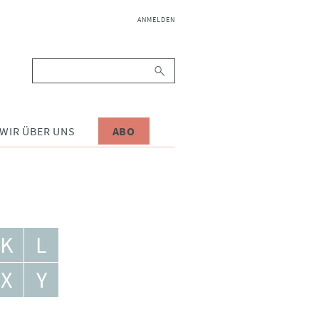
NAVIGATION
ANMELDEN
ÜBERSPRINGEN
Suchbegriffe
WIR ÜBER UNS
ABO
K
L
X
Y