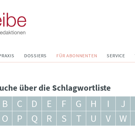
PRAXIS
DOSSIERS
FÜR ABONNENTEN
SERVICE
uche über die Schlagwortliste
B
C
D
E
F
G
H
I
J
O
P
Q
R
S
T
U
V
W