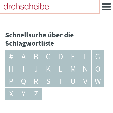
Schnellsuche über die
Schlagwortliste
#
A
B
C
D
E
F
G
H
I
J
K
L
M
N
O
P
Q
R
S
T
U
V
W
X
Y
Z