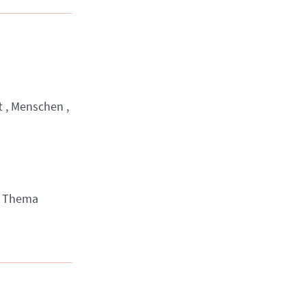
t
Menschen
m Thema