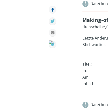
Datei her
Facebook
Making-of
Twitter
drehscheibe
Mail
Letzte Änder
Stichwort(e)
Titel
In
Am
Inhalt
Datei her