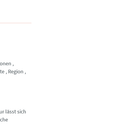
ionen
te
Region
ur lässt sich
iche