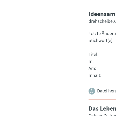
Ideensam
drehscheibe
Letzte Änder
Stichwort(e)
Titel
In
Am
Inhalt
Datei her
Das Leben
Ostsee-Zeitu