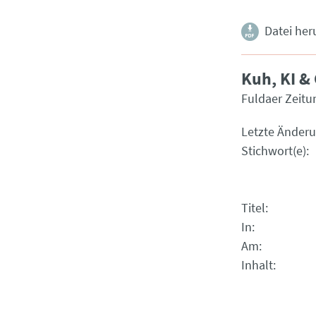
Datei her
Kuh, KI & 
Fuldaer Zeitu
Letzte Änder
Stichwort(e)
Titel
In
Am
Inhalt