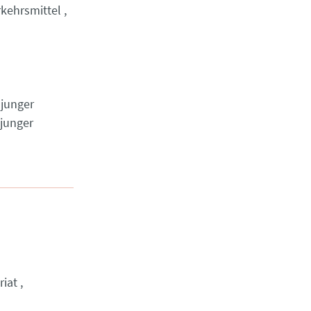
rkehrsmittel
 junger
 junger
riat