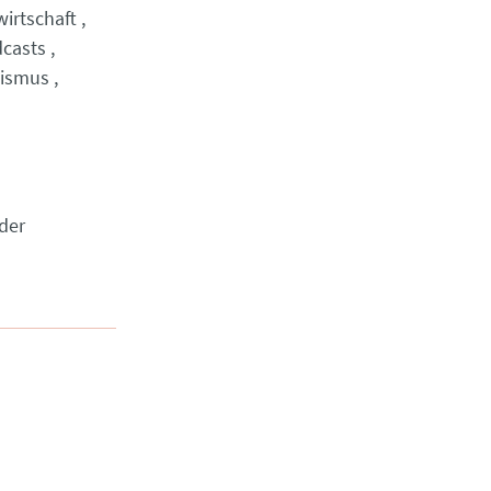
irtschaft
casts
lismus
der