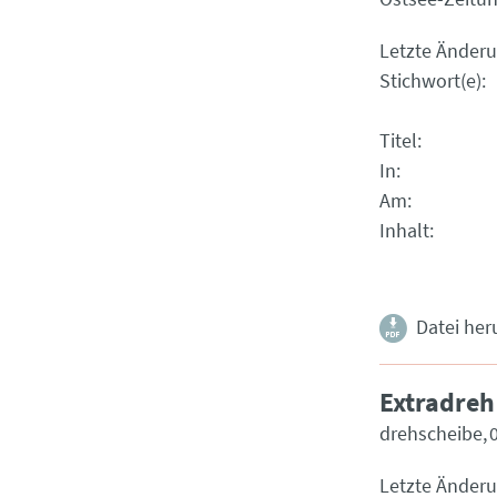
Letzte Änder
Stichwort(e)
Titel
In
Am
Inhalt
Datei her
Extradreh
drehscheibe
Letzte Änder