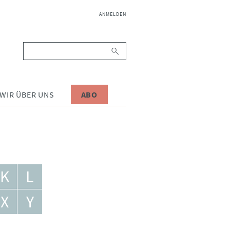
NAVIGATION
ANMELDEN
ÜBERSPRINGEN
Suchbegriffe
WIR ÜBER UNS
ABO
K
L
X
Y