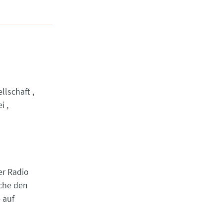
llschaft
ei
er Radio
rche den
 auf