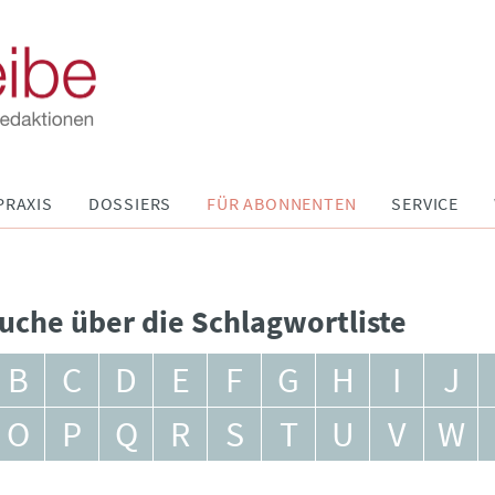
PRAXIS
DOSSIERS
FÜR ABONNENTEN
SERVICE
uche über die Schlagwortliste
B
C
D
E
F
G
H
I
J
O
P
Q
R
S
T
U
V
W