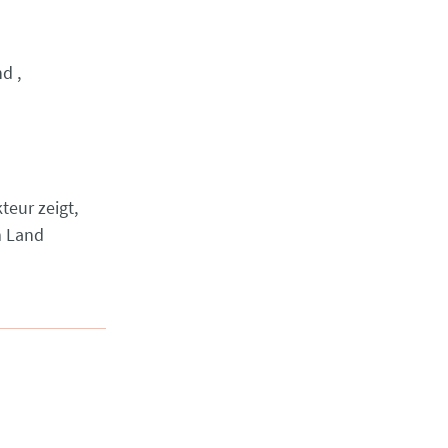
nd
teur zeigt,
m Land