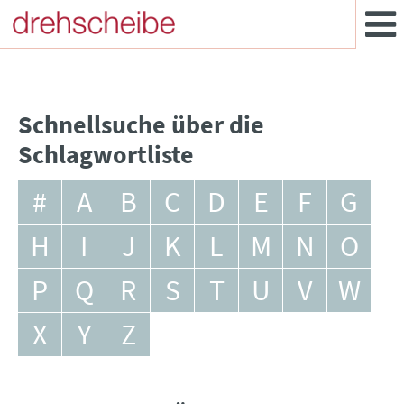
Schnellsuche über die
Schlagwortliste
#
A
B
C
D
E
F
G
H
I
J
K
L
M
N
O
P
Q
R
S
T
U
V
W
X
Y
Z