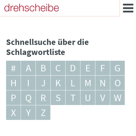
Schnellsuche über die
Schlagwortliste
#
A
B
C
D
E
F
G
H
I
J
K
L
M
N
O
P
Q
R
S
T
U
V
W
X
Y
Z