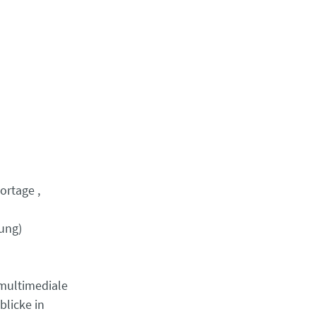
ortage
tung)
 multimediale
blicke in