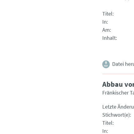
Titel
In
Am
Inhalt
Datei her
Abbau vor
Fränkischer T
Letzte Änder
Stichwort(e)
Titel
In