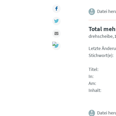
Facebook
Datei her
Twitter
Total meh
Mail
drehscheibe
Letzte Änder
Stichwort(e)
Titel
In
Am
Inhalt
Datei her