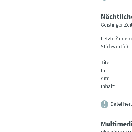
Nächtlic
Geislinger Ze
Letzte Änder
Stichwort(e)
Titel
In
Am
Inhalt
Datei her
Multimedi