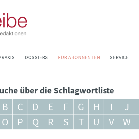
PRAXIS
DOSSIERS
FÜR ABONNENTEN
SERVICE
uche über die Schlagwortliste
B
C
D
E
F
G
H
I
J
O
P
Q
R
S
T
U
V
W