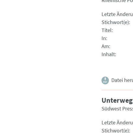
Rheinische Po
Letzte Änder
Stichwort(e)
Titel
In
Am
Inhalt
Datei her
Unterwegs
Südwest Pres
Letzte Änder
Stichwort(e)