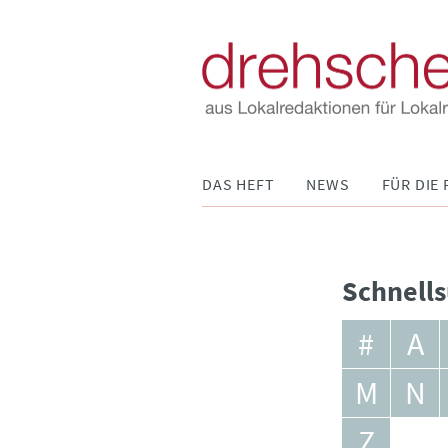
Navigation
DAS HEFT
NEWS
FÜR DIE 
überspringen
Schnells
#
A
M
N
Z