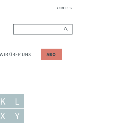
NAVIGATION
ANMELDEN
ÜBERSPRINGEN
Suchbegriffe
WIR ÜBER UNS
ABO
K
L
X
Y