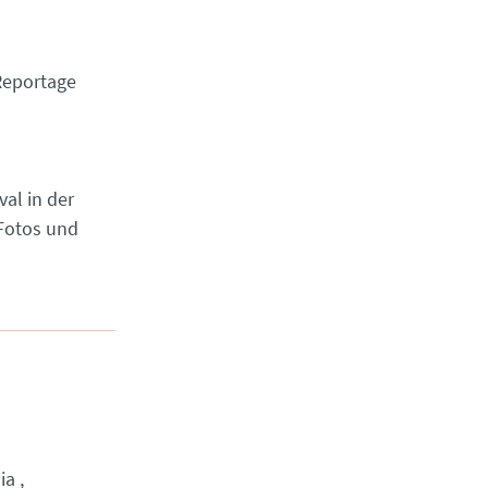
Reportage
val in der
 Fotos und
ia