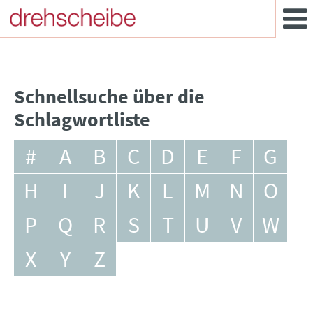
Schnellsuche über die
Schlagwortliste
#
A
B
C
D
E
F
G
H
I
J
K
L
M
N
O
P
Q
R
S
T
U
V
W
X
Y
Z