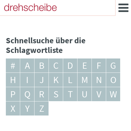
Schnellsuche über die
Schlagwortliste
#
A
B
C
D
E
F
G
H
I
J
K
L
M
N
O
P
Q
R
S
T
U
V
W
X
Y
Z