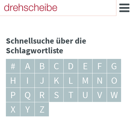
Schnellsuche über die
Schlagwortliste
#
A
B
C
D
E
F
G
H
I
J
K
L
M
N
O
P
Q
R
S
T
U
V
W
X
Y
Z