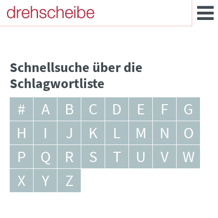
Schnellsuche über die
Schlagwortliste
#
A
B
C
D
E
F
G
H
I
J
K
L
M
N
O
P
Q
R
S
T
U
V
W
X
Y
Z