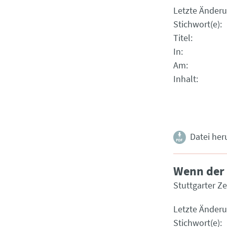
Letzte Änder
Stichwort(e)
Titel
In
Am
Inhalt
Datei her
Wenn der 
Stuttgarter Z
Letzte Änder
Stichwort(e)