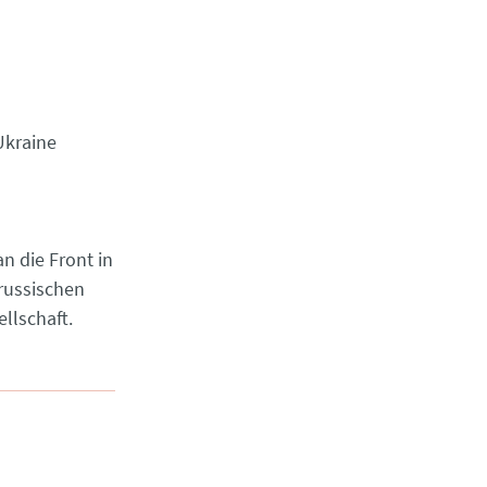
Ukraine
an die Front in
 russischen
llschaft.