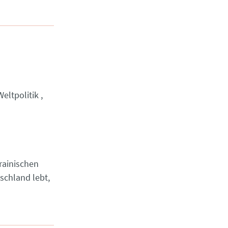
Weltpolitik
rainischen
schland lebt,