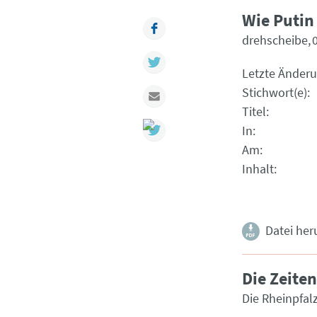
Wie Putin
Facebook
drehscheibe
Twitter
Letzte Änder
Stichwort(e)
Mail
Titel
In
Am
Inhalt
Datei her
Die Zeite
Die Rheinpfal