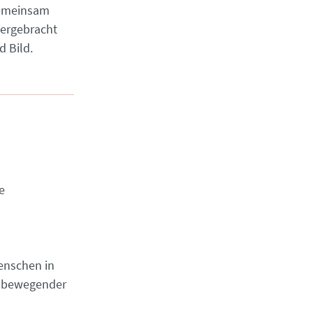
gemeinsam
tergebracht
d Bild.
e
enschen in
in bewegender