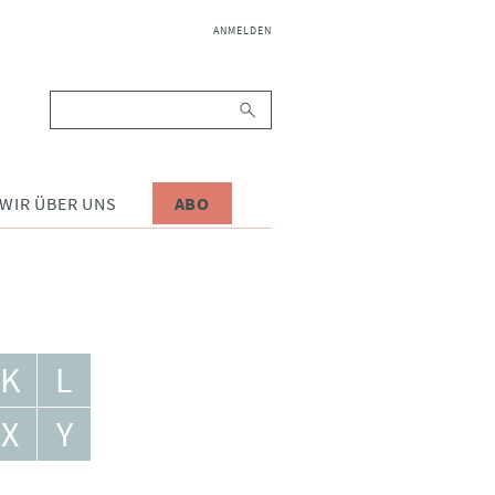
NAVIGATION
ANMELDEN
ÜBERSPRINGEN
Suchbegriffe
WIR ÜBER UNS
ABO
K
L
X
Y