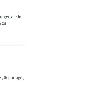
rger, der in
n zu
e
Reportage