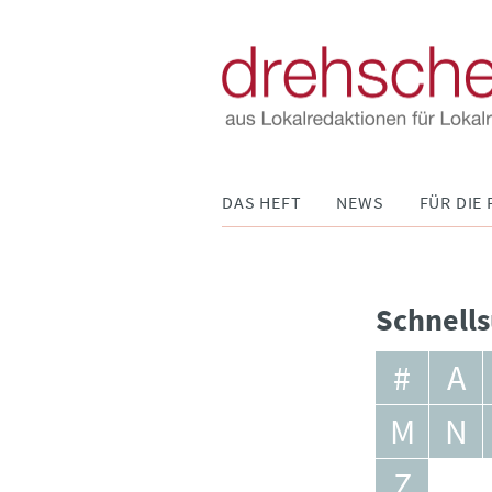
Navigation
DAS HEFT
NEWS
FÜR DIE 
überspringen
Schnells
#
A
M
N
Z