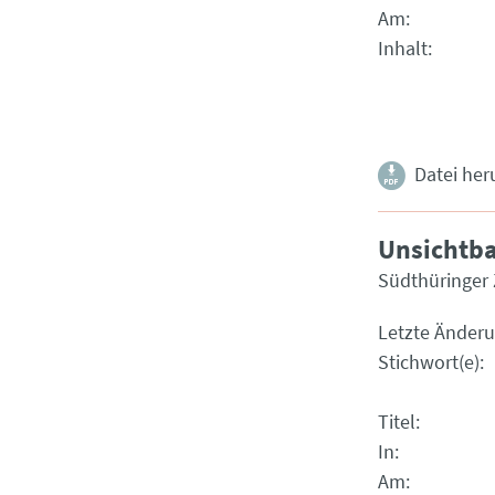
Am
Inhalt
Datei her
Unsichtba
Südthüringer 
Letzte Änder
Stichwort(e)
Titel
In
Am