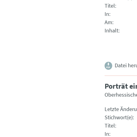
Titel
In
Am
Inhalt
Datei her
Porträt e
Oberhessische
Letzte Änder
Stichwort(e)
Titel
In