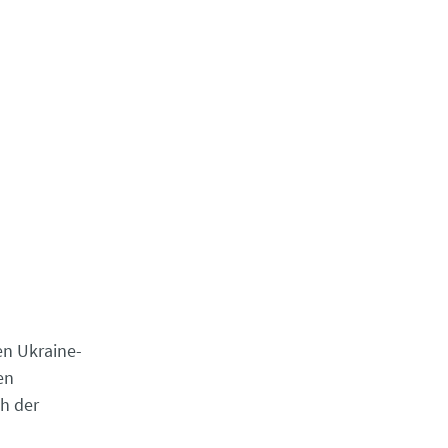
en Ukraine-
en
ch der