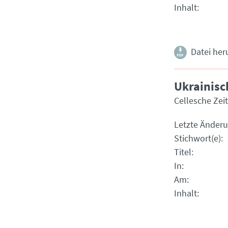
Inhalt
Datei her
Ukrainisc
Cellesche Zei
Letzte Änder
Stichwort(e)
Titel
In
Am
Inhalt