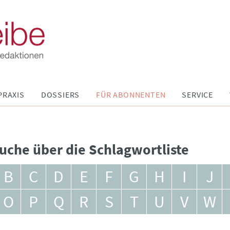
PRAXIS
DOSSIERS
FÜR ABONNENTEN
SERVICE
uche über die Schlagwortliste
B
C
D
E
F
G
H
I
J
O
P
Q
R
S
T
U
V
W