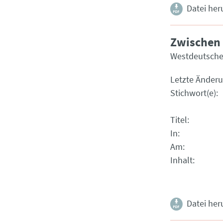
Datei her
Zwischen
Westdeutsche
Letzte Änder
Stichwort(e)
Titel
In
Am
Inhalt
Datei her