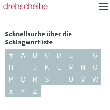
Schnellsuche über die
Schlagwortliste
#
A
B
C
D
E
F
G
H
I
J
K
L
M
N
O
P
Q
R
S
T
U
V
W
X
Y
Z