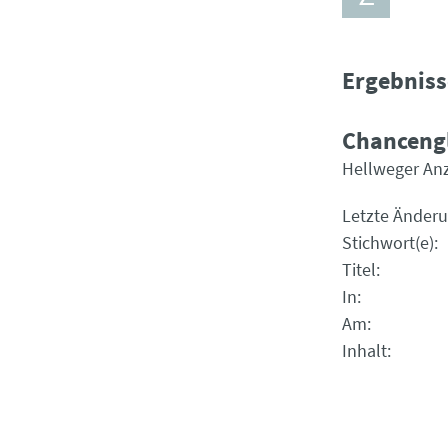
Ergebniss
Chancengl
Hellweger Anz
Letzte Änder
Stichwort(e)
Titel
In
Am
Inhalt