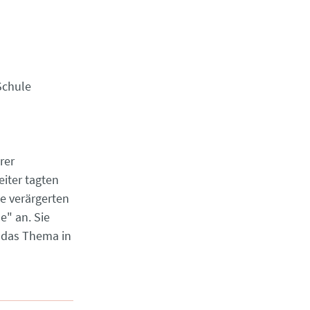
Schule
rer
iter tagten
ie verärgerten
" an. Sie
, das Thema in