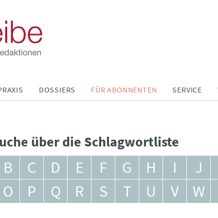
PRAXIS
DOSSIERS
FÜR ABONNENTEN
SERVICE
uche über die Schlagwortliste
B
C
D
E
F
G
H
I
J
O
P
Q
R
S
T
U
V
W