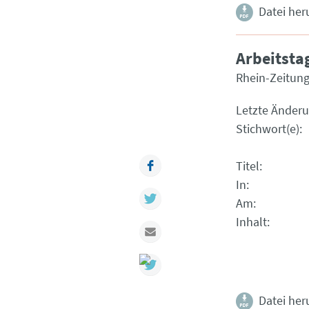
Datei her
Arbeitsta
Rhein-Zeitung
Letzte Änder
Stichwort(e)
Facebook
Titel
In
Twitter
Am
Inhalt
Mail
Datei her