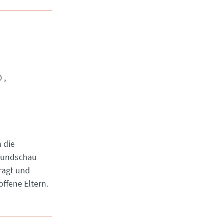
0
 die
 Rundschau
ragt und
offene Eltern.