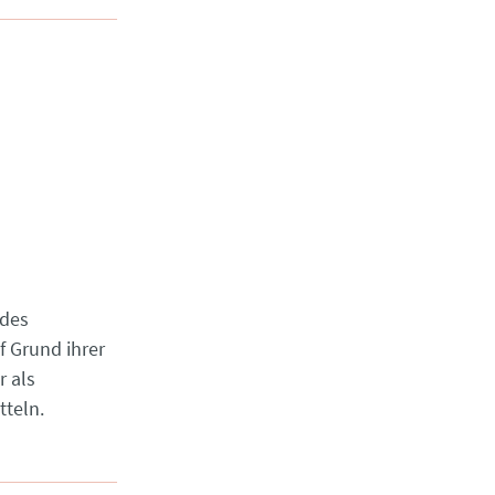
 des
f Grund ihrer
r als
tteln.