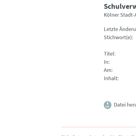
Schulverw
Kölner Stadt-
Letzte Änder
Stichwort(e)
Titel
In
Am
Inhalt
Datei her