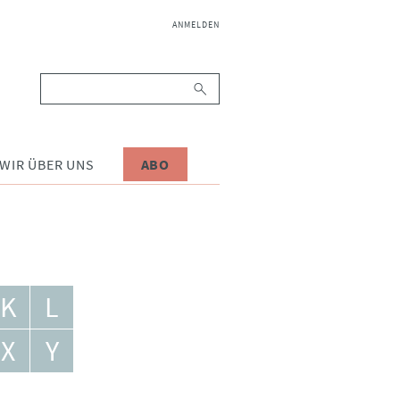
NAVIGATION
ANMELDEN
ÜBERSPRINGEN
Suchbegriffe
WIR ÜBER UNS
ABO
K
L
X
Y