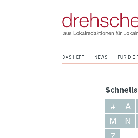
Navigation
DAS HEFT
NEWS
FÜR DIE 
überspringen
Schnells
#
A
M
N
Z