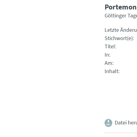
Portemonn
Göttinger Tag
Letzte Änder
Stichwort(e)
Titel
In
Am
Inhalt
Datei her