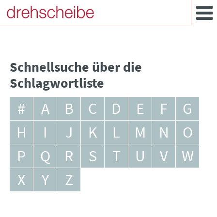
Schnellsuche über die
Schlagwortliste
#
A
B
C
D
E
F
G
H
I
J
K
L
M
N
O
P
Q
R
S
T
U
V
W
X
Y
Z