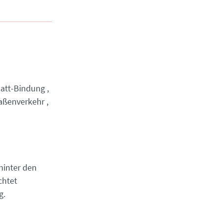
latt-Bindung
aßenverkehr
hinter den
chtet
g.