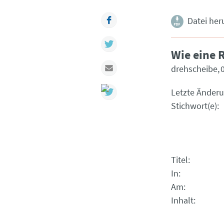
Facebook
Datei her
Twitter
Wie eine 
Mail
drehscheibe
Letzte Änder
Stichwort(e)
Titel
In
Am
Inhalt