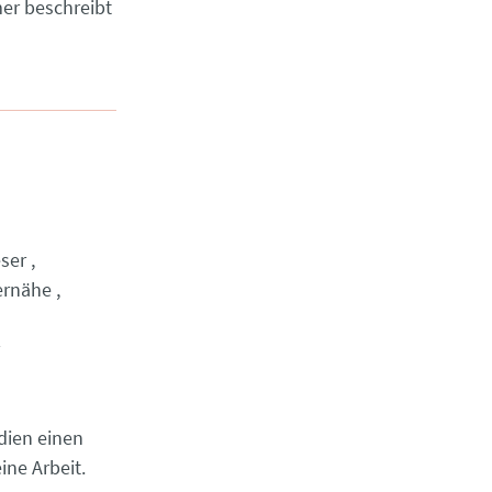
mer beschreibt
ser
ernähe
dien einen
ine Arbeit.