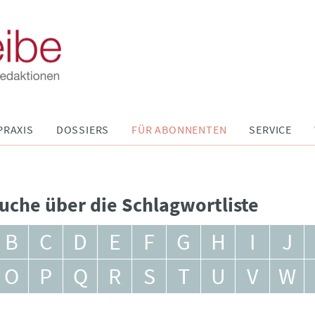
PRAXIS
DOSSIERS
FÜR ABONNENTEN
SERVICE
uche über die Schlagwortliste
B
C
D
E
F
G
H
I
J
O
P
Q
R
S
T
U
V
W