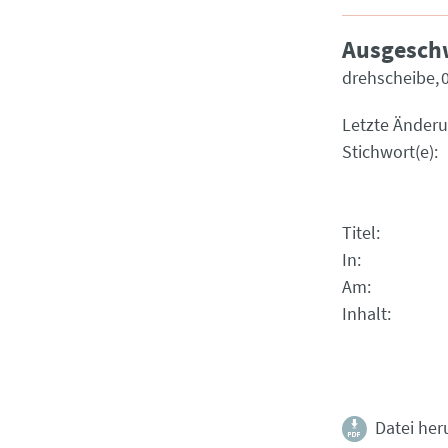
Ausgeschw
drehscheibe
Letzte Änder
Stichwort(e)
Titel
In
Am
Inhalt
Datei her