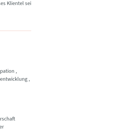
s Klientel sei
ipation
tentwicklung
rschaft
er