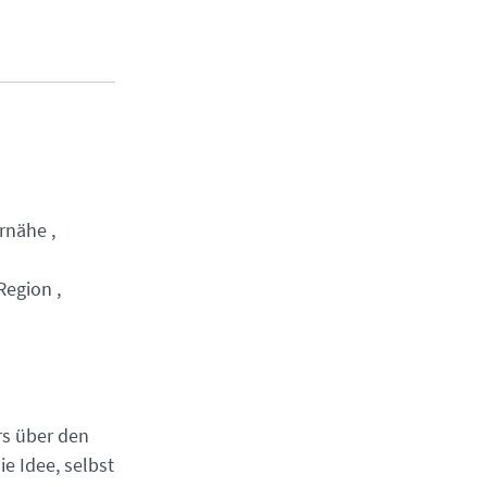
rnähe
Region
rs über den
e Idee, selbst