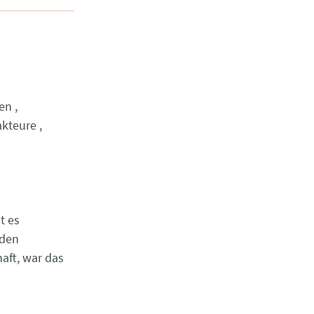
gen
kteure
t es
 den
aft, war das