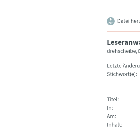
Datei her
Leseranwal
drehscheibe
Letzte Änder
Stichwort(e)
Titel
In
Am
Inhalt