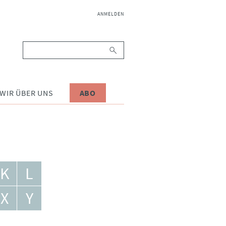
NAVIGATION
ANMELDEN
ÜBERSPRINGEN
Suchbegriffe
WIR ÜBER UNS
ABO
K
L
X
Y