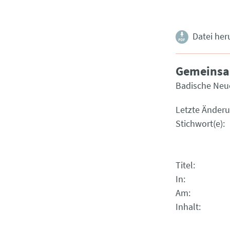
Datei her
Gemeinsam
Badische Neu
Letzte Änder
Stichwort(e)
Titel
In
Am
Inhalt