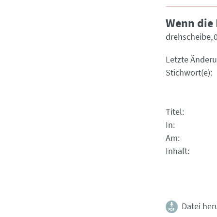
Wenn die 
drehscheibe
Letzte Änder
Stichwort(e)
Titel
In
Am
Inhalt
Datei her