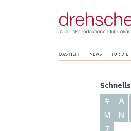
Navigation
DAS HEFT
NEWS
FÜR DIE 
überspringen
Schnells
#
A
M
N
Z