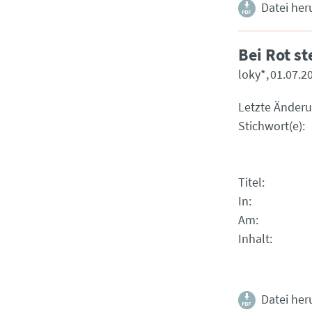
Datei her
Bei Rot s
loky*
01.07.2
Letzte Änder
Stichwort(e)
Titel
In
Am
Inhalt
Datei her