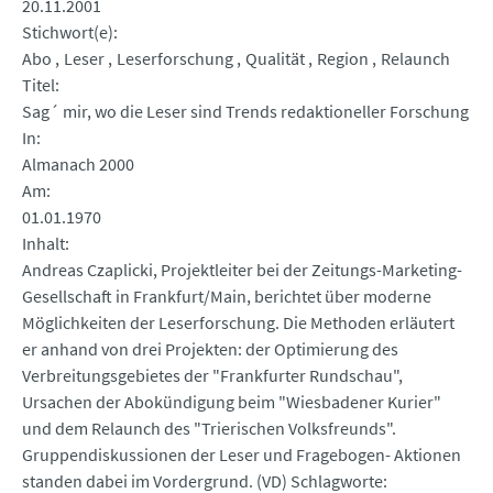
20.11.2001
Stichwort(e)
Abo
Leser
Leserforschung
Qualität
Region
Relaunch
Titel
Sag´ mir, wo die Leser sind Trends redaktioneller Forschung
In
Almanach 2000
Am
01.01.1970
Inhalt
Andreas Czaplicki, Projektleiter bei der Zeitungs-Marketing-
Gesellschaft in Frankfurt/Main, berichtet über moderne
Möglichkeiten der Leserforschung. Die Methoden erläutert
er anhand von drei Projekten: der Optimierung des
Verbreitungsgebietes der "Frankfurter Rundschau",
Ursachen der Abokündigung beim "Wiesbadener Kurier"
und dem Relaunch des "Trierischen Volksfreunds".
Gruppendiskussionen der Leser und Fragebogen- Aktionen
standen dabei im Vordergrund. (VD) Schlagworte: