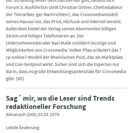
der Schaffung neuer Geschäftsfel-der gibt, befasst sich
Forum 3. Ausführlich stellt Christian Ortner, Chefredakteur
der ?Vorarlber-ger Nachrichten?, das Crossmediamodell
seines Hauses vor, das Print, Hörfunk und Internet vereint.
Außerdem bietet der Verlag seinen Abonnenten billigen
Strom und billiges Telefonieren an. Der
Unternehmensberater Karl Malik schildert Vorzüge und
Möglichkeiten von Crossmedia. Volker Pfau erläutert das ?
rp-online?-Modell der Rheinischen Post, das als Marktplatz
und Con-tentpool wirkt. Sicher sind sich die Experten nur
darin, dass es große Entwicklungspotenziale für Crossmedia
gibt. (VD)
Sag´ mir, wo die Leser sind Trends
redaktioneller Forschung
Almanach 2000
01.01.1970
Letzte Änderung