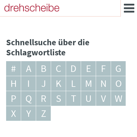
Schnellsuche über die
Schlagwortliste
#
A
B
C
D
E
F
G
H
I
J
K
L
M
N
O
P
Q
R
S
T
U
V
W
X
Y
Z