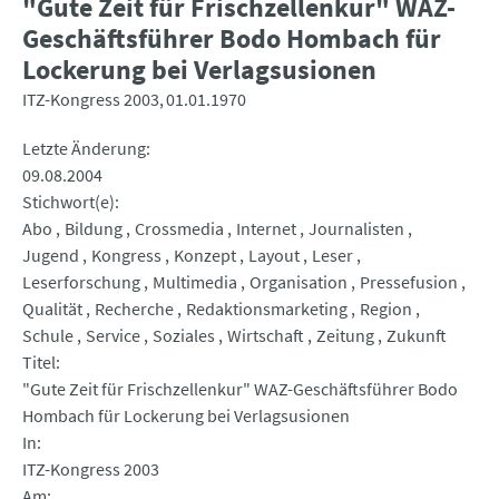
"Gute Zeit für Frischzellenkur" WAZ-
Geschäftsführer Bodo Hombach für
Lockerung bei Verlagsusionen
ITZ-Kongress 2003
01.01.1970
Letzte Änderung
09.08.2004
Stichwort(e)
Abo
Bildung
Crossmedia
Internet
Journalisten
Jugend
Kongress
Konzept
Layout
Leser
Leserforschung
Multimedia
Organisation
Pressefusion
Qualität
Recherche
Redaktionsmarketing
Region
Schule
Service
Soziales
Wirtschaft
Zeitung
Zukunft
Titel
"Gute Zeit für Frischzellenkur" WAZ-Geschäftsführer Bodo
Hombach für Lockerung bei Verlagsusionen
In
ITZ-Kongress 2003
Am