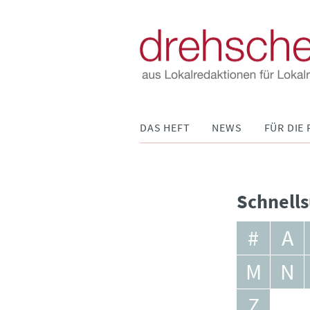
Navigation
DAS HEFT
NEWS
FÜR DIE 
überspringen
Schnells
#
A
M
N
Z