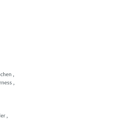
schen
rness
er