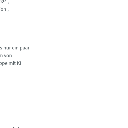
2024
ion
s nur ein paar
am von
ppe mit KI