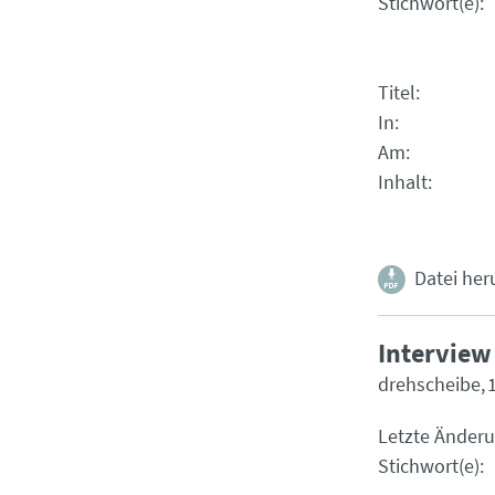
Stichwort(e)
Titel
In
Am
Inhalt
Datei her
Interview
drehscheibe
Letzte Änder
Stichwort(e)