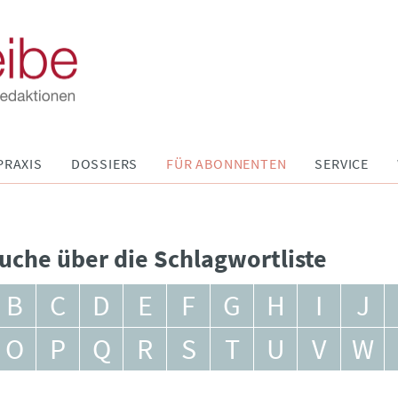
PRAXIS
DOSSIERS
FÜR ABONNENTEN
SERVICE
uche über die Schlagwortliste
B
C
D
E
F
G
H
I
J
O
P
Q
R
S
T
U
V
W