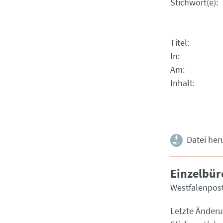
Stichwort(e)
Titel
In
Am
Inhalt
Datei her
Einzelbüro
Westfalenpos
Letzte Änder