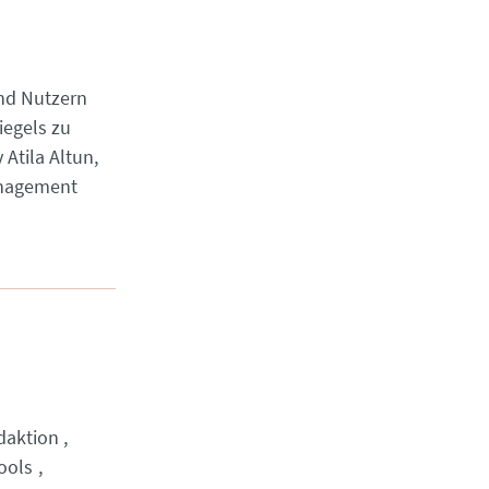
nd Nutzern
iegels zu
Atila Altun,
anagement
daktion
ools