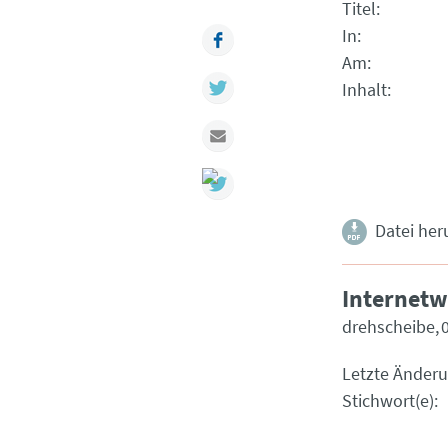
Titel
In
Facebook
Am
Twitter
Inhalt
Mail
Datei her
Internetw
drehscheibe
Letzte Änder
Stichwort(e)