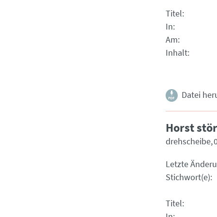
Titel
In
Am
Inhalt
Datei her
Horst stö
drehscheibe
Letzte Änder
Stichwort(e)
Titel
In