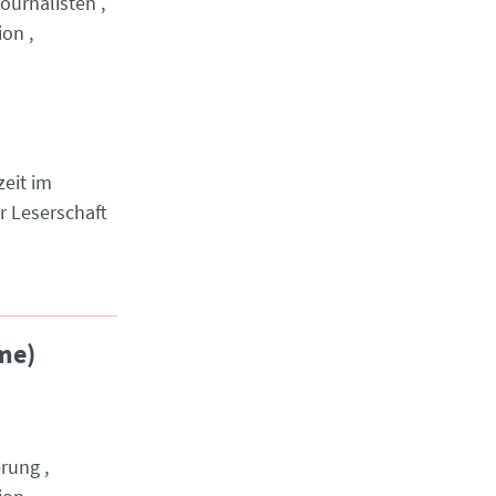
ournalisten
ion
zeit im
r Leserschaft
me)
erung