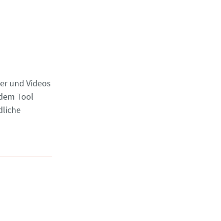
der und Videos
t dem Tool
dliche