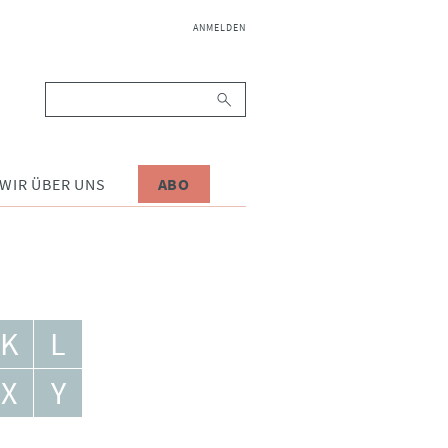
NAVIGATION
ANMELDEN
ÜBERSPRINGEN
Suchbegriffe
WIR ÜBER UNS
ABO
K
L
X
Y