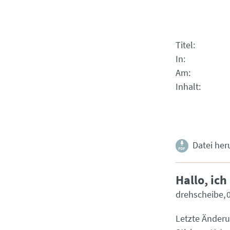
Titel
In
Am
Inhalt
Datei her
Hallo, ich
drehscheibe
Letzte Änder