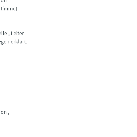
ion
 Stimme)
lle „Leiter
gen erklärt,
ion