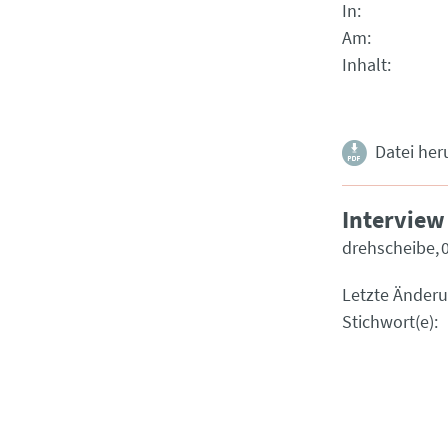
In
Am
Inhalt
Datei her
Interview 
drehscheibe
Letzte Änder
Stichwort(e)