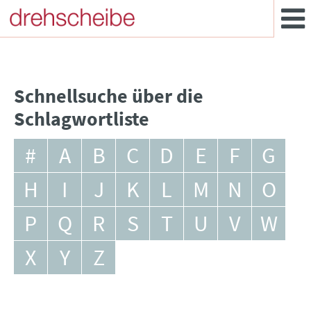
Schnellsuche über die
Schlagwortliste
#
A
B
C
D
E
F
G
H
I
J
K
L
M
N
O
P
Q
R
S
T
U
V
W
X
Y
Z