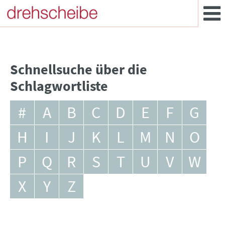
Schnellsuche über die
Schlagwortliste
#
A
B
C
D
E
F
G
H
I
J
K
L
M
N
O
P
Q
R
S
T
U
V
W
X
Y
Z