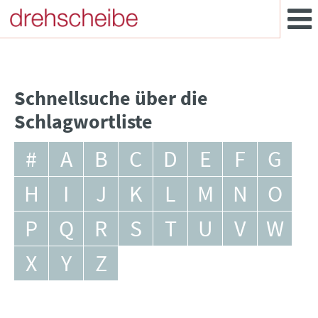
Schnellsuche über die
Schlagwortliste
#
A
B
C
D
E
F
G
H
I
J
K
L
M
N
O
P
Q
R
S
T
U
V
W
X
Y
Z