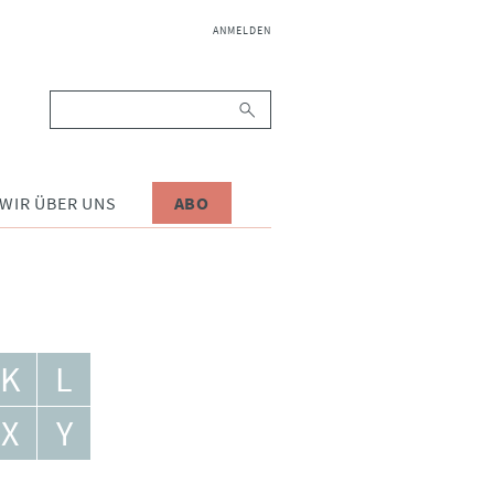
NAVIGATION
ANMELDEN
ÜBERSPRINGEN
Suchbegriffe
WIR ÜBER UNS
ABO
K
L
X
Y