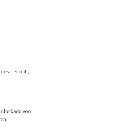
otest
Streit
e Blockade von
ten.