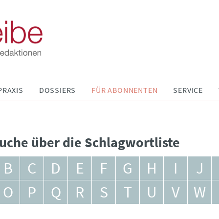
PRAXIS
DOSSIERS
FÜR ABONNENTEN
SERVICE
uche über die Schlagwortliste
B
C
D
E
F
G
H
I
J
O
P
Q
R
S
T
U
V
W