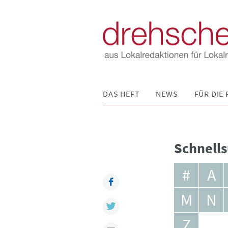
Navigation
DAS HEFT
NEWS
FÜR DIE 
überspringen
Schnells
#
A
Facebook
M
N
Twitter
Z