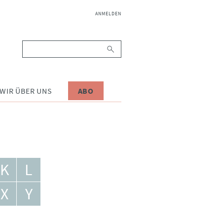
NAVIGATION
ANMELDEN
ÜBERSPRINGEN
Suchbegriffe
WIR ÜBER UNS
ABO
K
L
X
Y