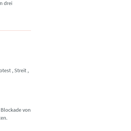
n drei
otest
Streit
e Blockade von
ten.