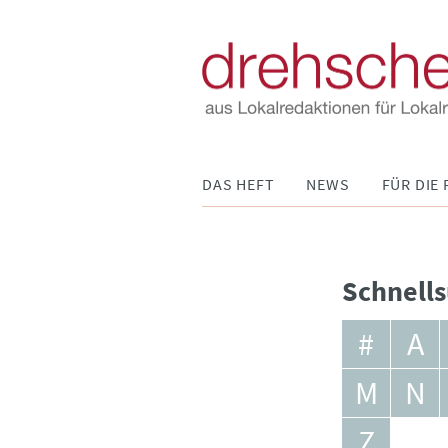
Navigation
DAS HEFT
NEWS
FÜR DIE 
überspringen
Schnells
#
A
M
N
Z