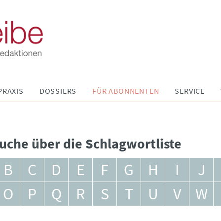
PRAXIS
DOSSIERS
FÜR ABONNENTEN
SERVICE
uche über die Schlagwortliste
B
C
D
E
F
G
H
I
J
O
P
Q
R
S
T
U
V
W