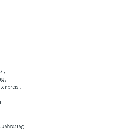
is
eg
stenpreis
t
. Jahrestag