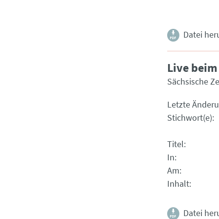
Datei her
Live beim
Sächsische Ze
Letzte Änder
Stichwort(e)
Titel
In
Am
Inhalt
Datei her