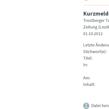
Kurzmeld
Trostberger T
Zeitung (Leutk
01.10.2012
Letzte Änder
Stichwort(e)
Titel
In
Am
Inhalt
Datei her