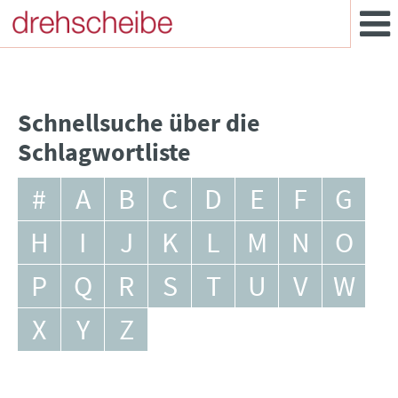
Schnellsuche über die
Schlagwortliste
#
A
B
C
D
E
F
G
H
I
J
K
L
M
N
O
P
Q
R
S
T
U
V
W
X
Y
Z