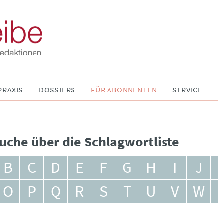
PRAXIS
DOSSIERS
FÜR ABONNENTEN
SERVICE
uche über die Schlagwortliste
B
C
D
E
F
G
H
I
J
O
P
Q
R
S
T
U
V
W