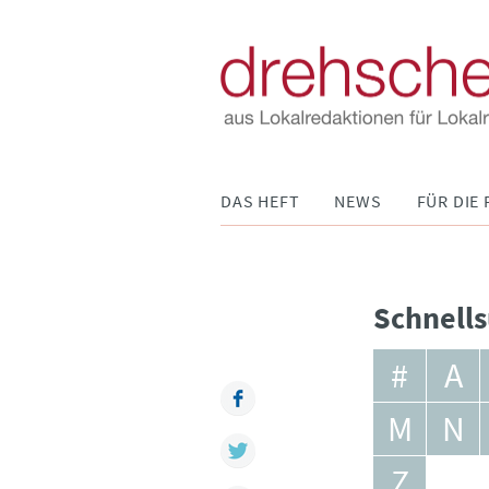
Navigation
DAS HEFT
NEWS
FÜR DIE 
überspringen
Schnells
#
A
Facebook
M
N
Twitter
Z