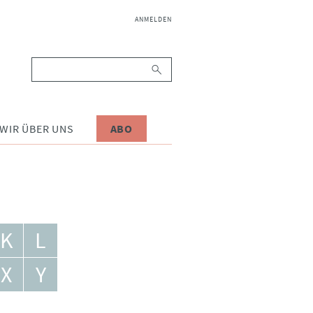
NAVIGATION
ANMELDEN
ÜBERSPRINGEN
Suchbegriffe
WIR ÜBER UNS
ABO
K
L
X
Y