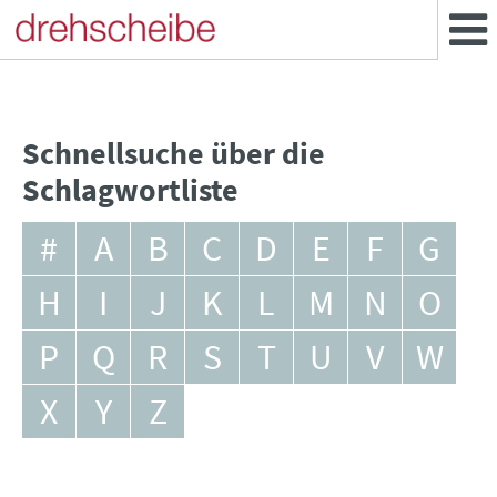
Schnellsuche über die
Schlagwortliste
#
A
B
C
D
E
F
G
H
I
J
K
L
M
N
O
P
Q
R
S
T
U
V
W
X
Y
Z