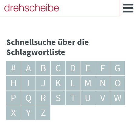
Schnellsuche über die
Schlagwortliste
#
A
B
C
D
E
F
G
H
I
J
K
L
M
N
O
P
Q
R
S
T
U
V
W
X
Y
Z