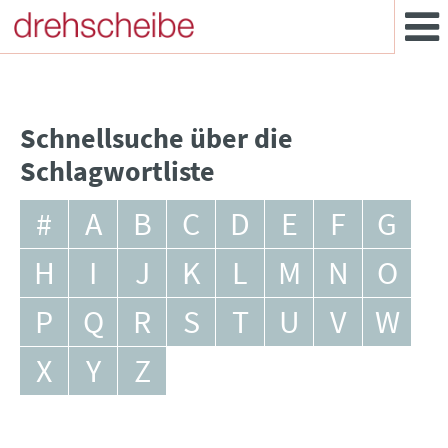
Schnellsuche über die
Schlagwortliste
#
A
B
C
D
E
F
G
H
I
J
K
L
M
N
O
P
Q
R
S
T
U
V
W
X
Y
Z