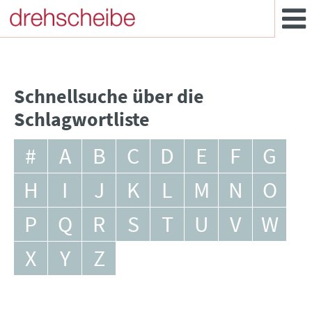
Schnellsuche über die
Schlagwortliste
#
A
B
C
D
E
F
G
H
I
J
K
L
M
N
O
P
Q
R
S
T
U
V
W
X
Y
Z