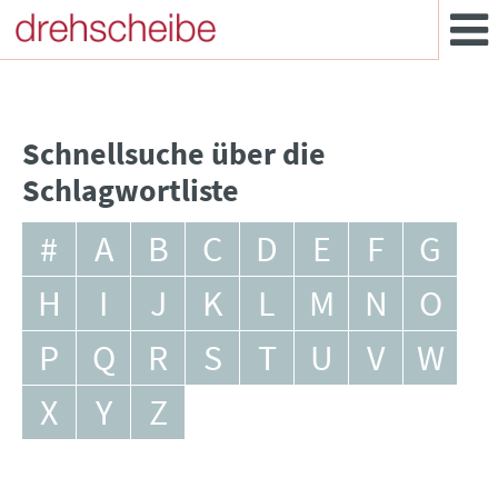
Schnellsuche über die
Schlagwortliste
#
A
B
C
D
E
F
G
H
I
J
K
L
M
N
O
P
Q
R
S
T
U
V
W
X
Y
Z