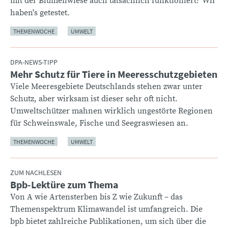
mit der Blumenwiese auch tatsächlich funktioniert? Wir
haben's getestet.
THEMENWOCHE
UMWELT
DPA-NEWS-TIPP
Mehr Schutz für Tiere in Meeresschutzgebieten
:
Viele Meeresgebiete Deutschlands stehen zwar unter
Schutz, aber wirksam ist dieser sehr oft nicht.
Umweltschützer mahnen wirklich ungestörte Regionen
für Schweinswale, Fische und Seegraswiesen an.
THEMENWOCHE
UMWELT
ZUM NACHLESEN
Bpb-Lektüre zum Thema
:
Von A wie Artensterben bis Z wie Zukunft – das
Themenspektrum Klimawandel ist umfangreich. Die
bpb bietet zahlreiche Publikationen, um sich über die