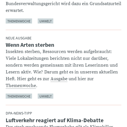
Bundesverwaltungsgericht wird dazu ein Grundsatzurteil
erwartet.
THEMENWOCHE
UMWELT
NEUE AUSGABE
Wenn Arten sterben
:
Insekten sterben, Ressourcen werden aufgebraucht:
Viele Lokalzeitungen berichten nicht nur darüber,
sondern werden gemeinsam mit ihren Leserinnen und
Lesern aktiv. Wie? Darum geht es in unserem aktuellen
Heft. Hier geht es zur
Ausgabe
und hier zur
Themenwoche
.
THEMENWOCHE
UMWELT
DPA-NEWS-TIPP
Luftverkehr reagiert auf Klima-Debatte
:
Der stark wachsende Flugverkehr gilt als Klimakiller.