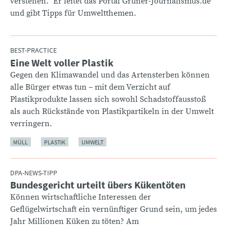
verstehen.“ Er leitet das Portal Grüner-Journalismus.de
und gibt Tipps für Umweltthemen.
BEST-PRACTICE
Eine Welt voller Plastik
:
Gegen den Klimawandel und das Artensterben können
alle Bürger etwas tun – mit dem Verzicht auf
Plastikprodukte lassen sich sowohl Schadstoffausstoß
als auch Rückstände von Plastikpartikeln in der Umwelt
verringern.
MÜLL
PLASTIK
UMWELT
DPA-NEWS-TIPP
Bundesgericht urteilt übers Kükentöten
:
Können wirtschaftliche Interessen der
Geflügelwirtschaft ein vernünftiger Grund sein, um jedes
Jahr Millionen Küken zu töten? Am