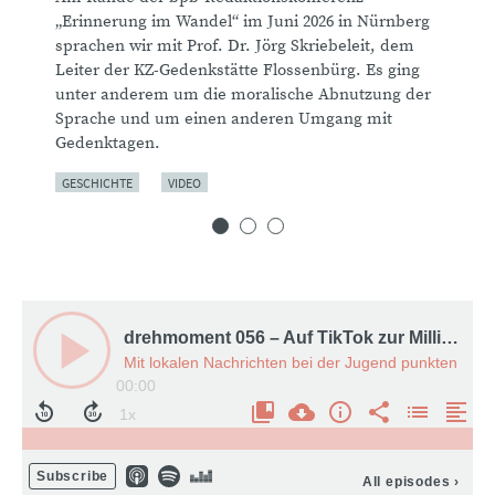
bt? Auf
Angriff
„Erinnerung im Wandel“ im Juni 2026 in Nürnberg
im
Redakt
sprachen wir mit Prof. Dr. Jörg Skriebeleit, dem
oriker
sprach
Leiter der KZ-Gedenkstätte Flossenbürg. Es ging
und die
Antise
unter anderem um die moralische Abnutzung der
über d
Sprache und um einen anderen Umgang mit
Juden 
Gedenktagen.
ANTISEM
GESCHICHTE
VIDEO