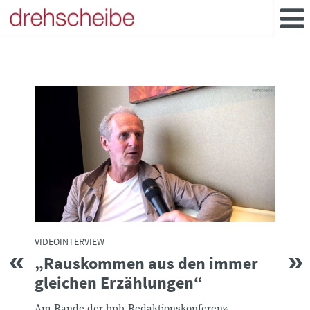
VIDEOI
VIDEOINTERVIEW
:
:
„Das
„Rauskommen aus den immer
Jude
gleichen Erzählungen“
te
Bedrohu
Am Rande der bpb-Redaktionskonferenz