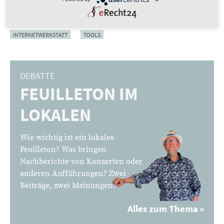
Werkzeug Sill.social lassen sich häufig geteilte Links in
einer praktischen Liste sammeln.
INTERNETWERKSTATT
TOOLS
DEBATTE
FEUILLETON IM
:
LOKALEN
Wie wichtig ist ein lokales
Feuilleton? Was bringen
Nachberichte von Konzerten oder
anderen Aufführungen? Zwei
Beiträge, zwei Meinungen.
Alles zum Thema