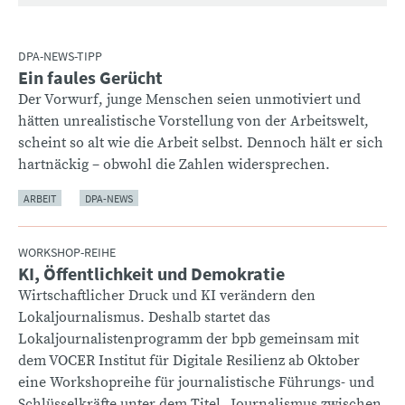
DPA-NEWS-TIPP
Ein faules Gerücht
:
Der Vorwurf, junge Menschen seien unmotiviert und
hätten unrealistische Vorstellung von der Arbeitswelt,
scheint so alt wie die Arbeit selbst. Dennoch hält er sich
hartnäckig – obwohl die Zahlen widersprechen.
ARBEIT
DPA-NEWS
WORKSHOP-REIHE
KI, Öffentlichkeit und Demokratie
:
Wirtschaftlicher Druck und KI verändern den
Lokaljournalismus. Deshalb startet das
Lokaljournalistenprogramm der bpb gemeinsam mit
dem VOCER Institut für Digitale Resilienz ab Oktober
eine Workshopreihe für journalistische Führungs- und
Schlüsselkräfte unter dem Titel „Journalismus zwischen