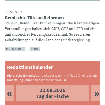
PRESSESCHAU
Gemischte Tüte an Reformen
:
Steuern, Rente, Krankschreibungen: Nach langwierigen
Verhandlungen haben sich CDU, CSU und SPD auf ein
umfangreiches Reformpaket geeinigt. So reagieren
Lokalzeitungen auf die Pläne der Bundesregierung.
PRESSESCHAU
RENTE
Redaktionskalender
Historische Ereignisse und Aktionstage – mit Tipps für eine lokale
Umsetzung (immer eine Woche im Voraus).
22.08.2026
Tag der Fische