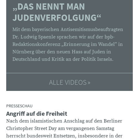
:
„DAS NENNT MAN
JUDENVERFOLGUNG“
Mit dem bayerischen Antisemitismusbeauftragten
Dr. Ludwig Spaenle sprachen wir auf der bpb-
Redaktionskonferenz „Erinnerung im Wandel” in
Nürnberg über den neuen Hass auf Juden in
Deutschland und Kritik an der Politik Israels.
ALLE VIDEOS
PRESSESCHAU
Angriff auf die Freiheit
:
Nach dem islamistischen Anschlag auf den Berliner
Christopher Street Day am vergangenen Samstag
herrscht bundesweit Entsetzen, insbesondere in der