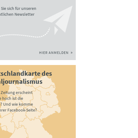
Sie sich für unseren
tlichen Newsletter
HIER ANMELDEN
schlandkarte des
ljournalismus
Zeitung erscheint
 hoch ist die
e? Und wie komme
ihrer Facebook-Seite?