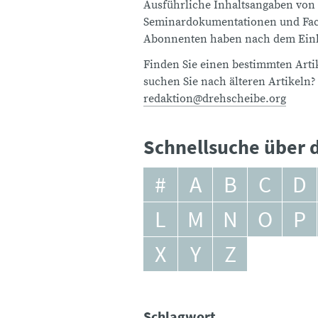
Ausführliche Inhaltsangaben von
Seminardokumentationen und Fach
Abonnenten haben nach dem Einlo
Finden Sie einen bestimmten Artik
suchen Sie nach älteren Artikeln?
redaktion@drehscheibe.org
Schnellsuche über d
#
A
B
C
D
L
M
N
O
P
X
Y
Z
Schlagwort