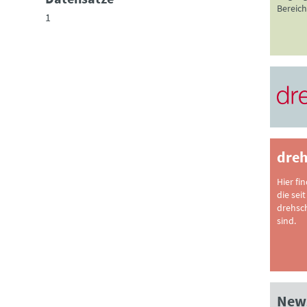
Bereich
1
dreh
Hier fi
die seit
drehsc
sind.
News