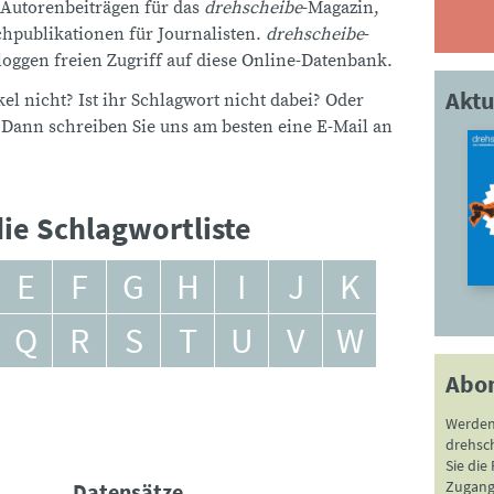
 Autorenbeiträgen für das
drehscheibe
-Magazin,
publikationen für Journalisten.
drehscheibe
-
ggen freien Zugriff auf diese Online-Datenbank.
Aktu
el nicht? Ist ihr Schlagwort nicht dabei? Oder
 Dann schreiben Sie uns am besten eine E-Mail an
ie Schlagwortliste
E
F
G
H
I
J
K
Q
R
S
T
U
V
W
Abo
Werden
drehsc
Sie die
Zugang 
Datensätze