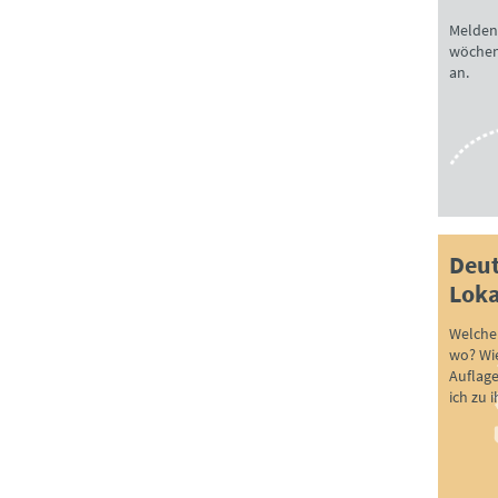
Melden 
wöchen
an.
Deut
Loka
Welche 
wo? Wie
Auflag
ich zu 