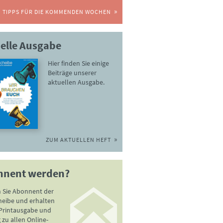
TIPPS FÜR DIE KOMMENDEN WOCHEN
elle Ausgabe
Hier finden Sie einige
Beiträge unserer
aktuellen Ausgabe.
ZUM AKTUELLEN HEFT
nnent werden?
 Sie Abonnent der
heibe und erhalten
 Printausgabe und
zu allen Online-