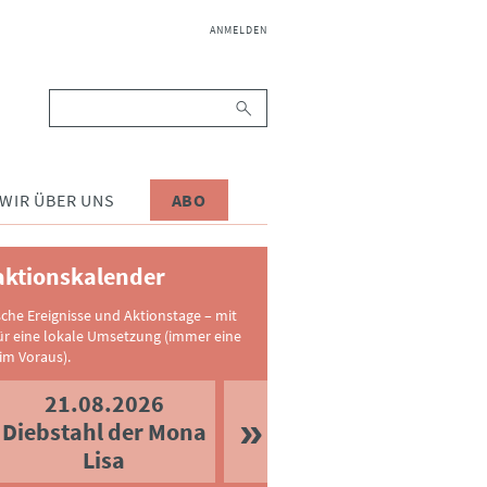
NAVIGATION
ANMELDEN
ÜBERSPRINGEN
Suchbegriffe
WIR ÜBER UNS
ABO
ktionskalender
sche Ereignisse und Aktionstage – mit
ür eine lokale Umsetzung (immer eine
im Voraus).
21.08.2026
Diebstahl der Mona
Lisa