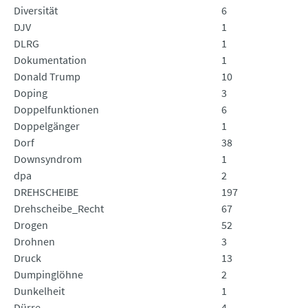
Diversität
6
DJV
1
DLRG
1
Dokumentation
1
Donald Trump
10
Doping
3
Doppelfunktionen
6
Doppelgänger
1
Dorf
38
Downsyndrom
1
dpa
2
DREHSCHEIBE
197
Drehscheibe_Recht
67
Drogen
52
Drohnen
3
Druck
13
Dumpinglöhne
2
Dunkelheit
1
Dürre
4