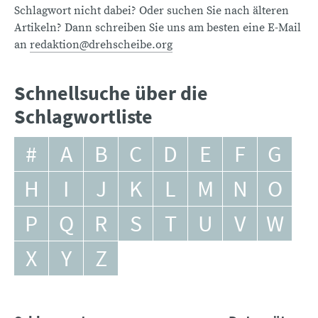
Schlagwort nicht dabei? Oder suchen Sie nach älteren
Artikeln? Dann schreiben Sie uns am besten eine E-Mail
an
redaktion@drehscheibe.org
Schnellsuche über die
Schlagwortliste
#
A
B
C
D
E
F
G
H
I
J
K
L
M
N
O
P
Q
R
S
T
U
V
W
X
Y
Z