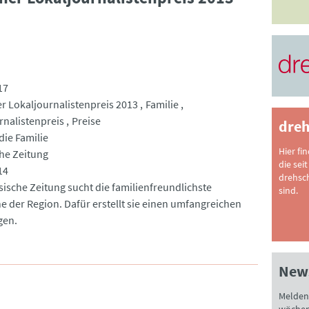
17
r Lokaljournalistenpreis 2013
Familie
rnalistenpreis
Preise
dreh
 die Familie
Hier fi
he Zeitung
die seit
14
drehsc
sische Zeitung sucht die familienfreundlichste
sind.
der Region. Dafür erstellt sie einen umfangreichen
gen.
News
Melden 