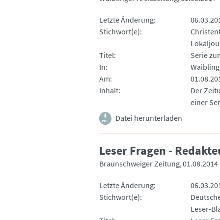
Letzte Änderung
06.03.20
Stichwort(e)
Christe
Lokaljou
Titel
Serie zu
In
Waibling
Am
01.08.20
Inhalt
Der Zeit
einer Se
Datei herunterladen
Leser Fragen - Redakt
Braunschweiger Zeitung
01.08.2014
Letzte Änderung
06.03.20
Stichwort(e)
Deutsche
Leser-Bl