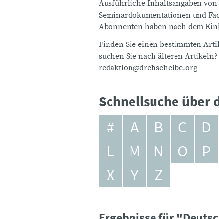
Ausführliche Inhaltsangaben von
Seminardokumentationen und Fach
Abonnenten haben nach dem Einlo
Finden Sie einen bestimmten Artik
suchen Sie nach älteren Artikeln?
redaktion@drehscheibe.org
Schnellsuche über d
#
A
B
C
D
L
M
N
O
P
X
Y
Z
Ergebnisse für "Deutsc