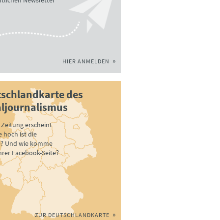
tlichen Newsletter
HIER ANMELDEN
schlandkarte des
ljournalismus
Zeitung erscheint
 hoch ist die
e? Und wie komme
ihrer Facebook-Seite?
ZUR DEUTSCHLANDKARTE