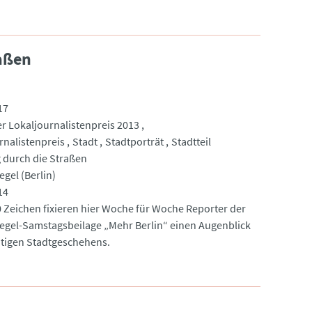
raßen
17
r Lokaljournalistenpreis 2013
rnalistenpreis
Stadt
Stadtporträt
Stadtteil
g durch die Straßen
gel (Berlin)
14
0 Zeichen fixieren hier Woche für Woche Reporter der
egel-Samstagsbeilage „Mehr Berlin“ einen Augenblick
htigen Stadtgeschehens.