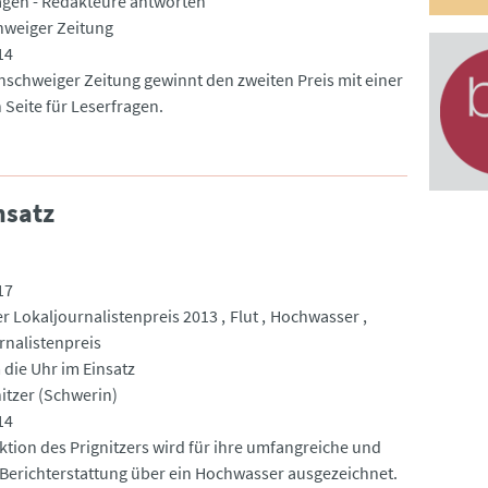
agen - Redakteure antworten
weiger Zeitung
14
nschweiger Zeitung gewinnt den zweiten Preis mit einer
 Seite für Leserfragen.
nsatz
17
r Lokaljournalistenpreis 2013
Flut
Hochwasser
rnalistenpreis
die Uhr im Einsatz
nitzer (Schwerin)
14
ktion des Prignitzers wird für ihre umfangreiche und
 Berichterstattung über ein Hochwasser ausgezeichnet.