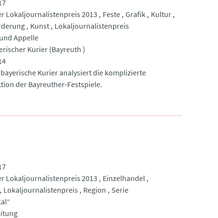
17
r Lokaljournalistenpreis 2013
Feste
Grafik
Kultur
rderung
Kunst
Lokaljournalistenpreis
und Appelle
rischer Kurier (Bayreuth )
14
bayerische Kurier analysiert die komplizierte
tion der Bayreuther-Festspiele.
17
r Lokaljournalistenpreis 2013
Einzelhandel
Lokaljournalistenpreis
Region
Serie
kal“
itung