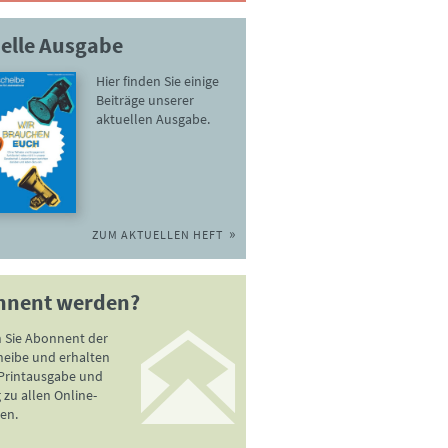
elle Ausgabe
Hier finden Sie einige
Beiträge unserer
aktuellen Ausgabe.
ZUM AKTUELLEN HEFT
nnent werden?
 Sie Abonnent der
heibe und erhalten
 Printausgabe und
zu allen Online-
en.