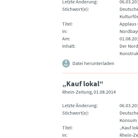
Letzte Änderung
06.03.20
Stichwort(e)
Deutsche
Kulturfö
Titel
Applaus 
In
Nordbaye
Am
01.08.20
Inhalt
Der Nord
Konstruk
Datei herunterladen
„Kauf lokal“
Rhein-Zeitung
01.08.2014
Letzte Änderung
06.03.20
Stichwort(e)
Deutsche
Konsum
Titel
„Kauf lo
In
Rhein-Ze