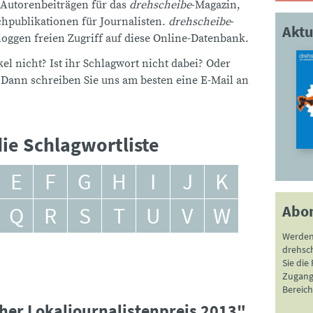
 Autorenbeiträgen für das
drehscheibe
-Magazin,
publikationen für Journalisten.
drehscheibe
-
Aktu
ggen freien Zugriff auf diese Online-Datenbank.
el nicht? Ist ihr Schlagwort nicht dabei? Oder
 Dann schreiben Sie uns am besten eine E-Mail an
ie Schlagwortliste
E
F
G
H
I
J
K
Abo
Q
R
S
T
U
V
W
Werden
drehsc
Sie die
Zugang 
Bereich
her Lokaljournalistenpreis 2013"