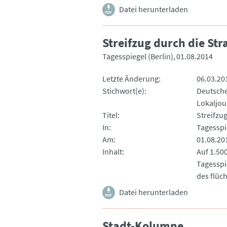
Datei herunterladen
Streifzug durch die St
Tagesspiegel (Berlin)
01.08.2014
Letzte Änderung
06.03.20
Stichwort(e)
Deutsche
Lokaljou
Titel
Streifzu
In
Tagesspie
Am
01.08.20
Inhalt
Auf 1.50
Tagesspi
des flüc
Datei herunterladen
Stadt-Kolumne