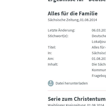
Alles für die Familie
Sächsische Zeitung
01.08.2014
Letzte Änderung
06.03.20
Stichwort(e)
Deutsche
Lokaljou
Titel
Alles für
In
Sächsisc
Am
01.08.20
Inhalt
Die Säch
Kommune 
Fragebo
Datei herunterladen
Serie zum Christentum
Waiblinger Kreiszeitung
01.08.2014