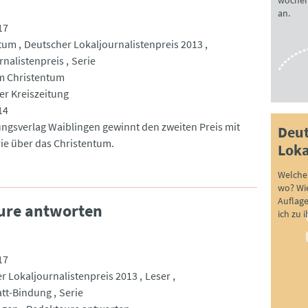
wöchen
an.
17
ntum
Deutscher Lokaljournalistenpreis 2013
rnalistenpreis
Serie
m Christentum
er Kreiszeitung
14
ungsverlag Waiblingen gewinnt den zweiten Preis mit
Deut
rie über das Christentum.
Loka
Welche 
wo? Wie
Auflag
eure antworten
ich zu 
17
r Lokaljournalistenpreis 2013
Leser
att-Bindung
Serie