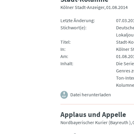
Kölner Stadt-Anzeiger
01.08.2014
Letzte Änderung
07.03.20
Stichwort(e)
Deutsche
Lokaljou
Titel
Stadt-K
In
Kölner S
Am
01.08.20
Inhalt
Die Serie
Genres z
Ton-Inte
Kolumne
Datei herunterladen
Applaus und Appelle
Nordbayerischer Kurier (Bayreuth )