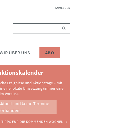
NAVIGATION
ANMELDEN
ÜBERSPRINGEN
Suchbegriffe
WIR ÜBER UNS
ABO
ktionskalender
sche Ereignisse und Aktionstage – mit
ür eine lokale Umsetzung (immer eine
im Voraus).
Aktuell sind keine Termine
vorhanden.
TIPPS FÜR DIE KOMMENDEN WOCHEN