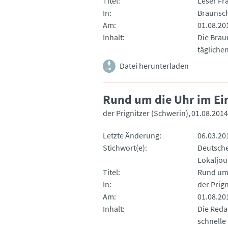
Titel
Leser Fr
In
Braunsch
Am
01.08.20
Inhalt
Die Brau
täglichen
Datei herunterladen
Rund um die Uhr im Ei
der Prignitzer (Schwerin)
01.08.2014
Letzte Änderung
06.03.20
Stichwort(e)
Deutsche
Lokaljou
Titel
Rund um 
In
der Prig
Am
01.08.20
Inhalt
Die Reda
schnelle