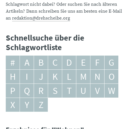
Schlagwort nicht dabei? Oder suchen Sie nach älteren
Artikeln? Dann schreiben Sie uns am besten eine E-Mail
an
redaktion@drehscheibe.org
Schnellsuche über die
Schlagwortliste
#
A
B
C
D
E
F
G
H
I
J
K
L
M
N
O
P
Q
R
S
T
U
V
W
X
Y
Z