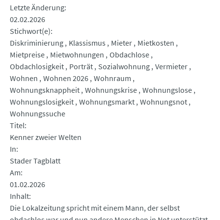
Letzte Änderung
02.02.2026
Stichwort(e)
Diskriminierung
Klassismus
Mieter
Mietkosten
Mietpreise
Mietwohnungen
Obdachlose
Obdachlosigkeit
Porträt
Sozialwohnung
Vermieter
Wohnen
Wohnen 2026
Wohnraum
Wohnungsknappheit
Wohnungskrise
Wohnungslose
Wohnungslosigkeit
Wohnungsmarkt
Wohnungsnot
Wohnungssuche
Titel
Kenner zweier Welten
In
Stader Tagblatt
Am
01.02.2026
Inhalt
Die Lokalzeitung spricht mit einem Mann, der selbst
obdachlos war und nun andere Menschen in Not unterstützt