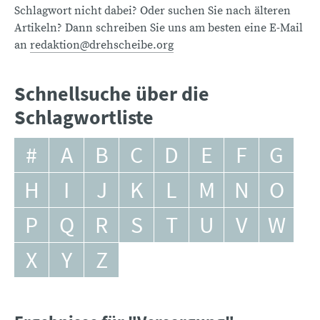
Schlagwort nicht dabei? Oder suchen Sie nach älteren
Artikeln? Dann schreiben Sie uns am besten eine E-Mail
an
redaktion@drehscheibe.org
Schnellsuche über die
Schlagwortliste
#
A
B
C
D
E
F
G
H
I
J
K
L
M
N
O
P
Q
R
S
T
U
V
W
X
Y
Z