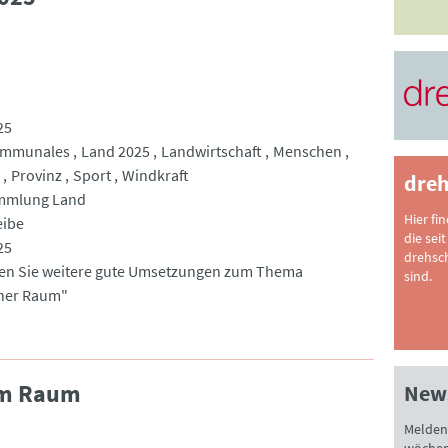
25
mmunales
Land 2025
Landwirtschaft
Menschen
Provinz
Sport
Windkraft
dreh
mmlung Land
Hier fi
eibe
die seit
25
drehsc
den Sie weitere gute Umsetzungen zum Thema
sind.
cher Raum"
em Raum
News
Melden 