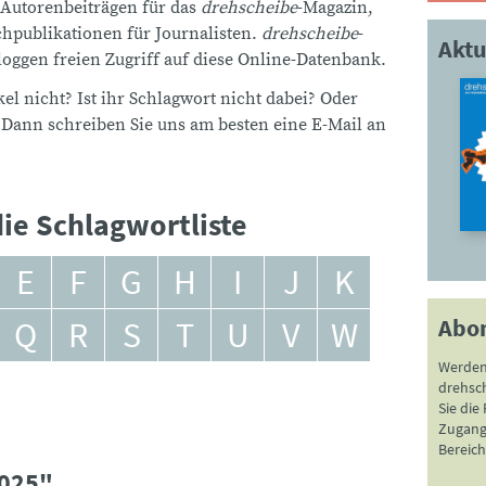
 Autorenbeiträgen für das
drehscheibe
-Magazin,
publikationen für Journalisten.
drehscheibe
-
Aktu
ggen freien Zugriff auf diese Online-Datenbank.
el nicht? Ist ihr Schlagwort nicht dabei? Oder
 Dann schreiben Sie uns am besten eine E-Mail an
ie Schlagwortliste
E
F
G
H
I
J
K
Abo
Q
R
S
T
U
V
W
Werden
drehsc
Sie die
Zugang 
Bereich
2025"