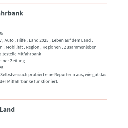
fahrbank
25
v
Auto
Hilfe
Land 2025
Leben auf dem Land
en
Mobilität
Region
Regionen
Zusammenleben
altestelle Mitfahrbank
einer Zeitung
25
 Selbstversuch probiert eine Reporterin aus, wie gut das
der Mitfahrbänke funktioniert.
 Land