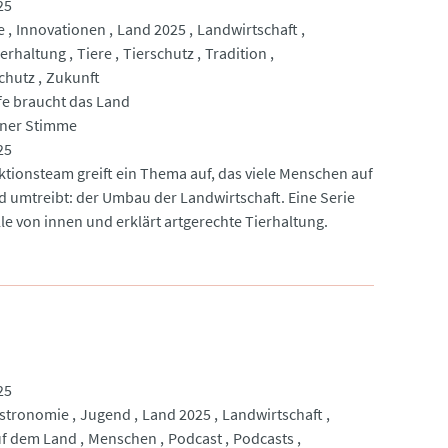
25
e
Innovationen
Land 2025
Landwirtschaft
erhaltung
Tiere
Tierschutz
Tradition
chutz
Zukunft
e braucht das Land
nner Stimme
25
ktionsteam greift ein Thema auf, das viele Menschen auf
 umtreibt: der Umbau der Landwirtschaft. Eine Serie
lle von innen und erklärt artgerechte Tierhaltung.
25
stronomie
Jugend
Land 2025
Landwirtschaft
uf dem Land
Menschen
Podcast
Podcasts