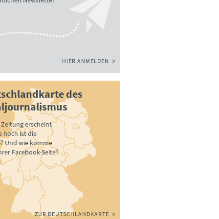
tlichen Newsletter
HIER ANMELDEN
schlandkarte des
ljournalismus
Zeitung erscheint
 hoch ist die
e? Und wie komme
ihrer Facebook-Seite?
ZUR DEUTSCHLANDKARTE