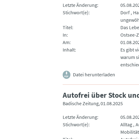
Letzte Änderung
05.08.20
Stichwort(e)
Dorf
Ha
ungewöh
Titel
Das Lebe
In
Ostsee-Z
Am
01.08.20
Inhalt
Es gibt v
warum si
entschie
Datei herunterladen
Autofrei über Stock un
Badische Zeitung
01.08.2025
Letzte Änderung
05.08.20
Stichwort(e)
Alltag
A
Mobilität