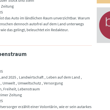
 über Stock und Stein
 Zeitung
25
e ist das Auto im ländlichen Raum unverzichtbar. Warum
enschen dennoch autofrei auf dem Land unterwegs
wie das gelingt, beleuchtet ein Redakteur.
ebenstraum
25
Land 2025
Landwirtschaft
Leben auf dem Land
Umwelt
Umweltschutz
Versorgung
n, Freiheit, Lebenstraum
imer Zeitung
25
tversorger erzählt einer Volontärin, wie er sein autarkes