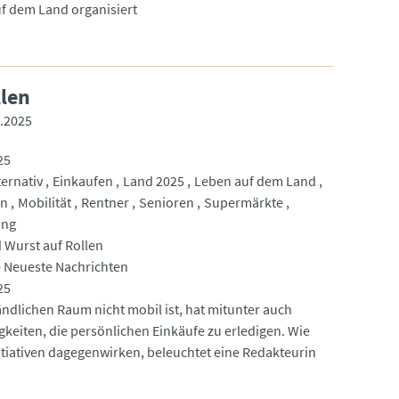
f dem Land organisiert
llen
.2025
25
ternativ
Einkaufen
Land 2025
Leben auf dem Land
en
Mobilität
Rentner
Senioren
Supermärkte
ung
 Wurst auf Rollen
 Neueste Nachrichten
25
ändlichen Raum nicht mobil ist, hat mitunter auch
gkeiten, die persönlichen Einkäufe zu erledigen. Wie
nitiativen dagegenwirken, beleuchtet eine Redakteurin