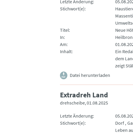
Letzte Änderung
05.08.20
Stichwort(e)
Haustier
Massenti
Umwelts
Titel
Neue Höf
In
Heilbro
Am
01.08.20
Inhalt
Ein Reda
dem Land
zeigt Stä
Datei herunterladen
Extradreh Land
drehscheibe
01.08.2025
Letzte Änderung
05.08.20
Stichwort(e)
Dorf
Ga
Leben a