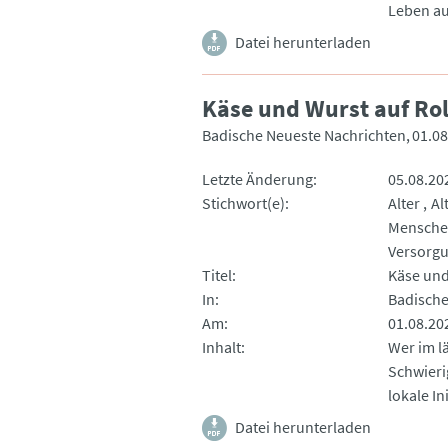
Leben au
Datei herunterladen
Käse und Wurst auf Ro
Badische Neueste Nachrichten
01.08
Letzte Änderung
05.08.20
Stichwort(e)
Alter
Al
Mensch
Versorg
Titel
Käse und
In
Badische
Am
01.08.20
Inhalt
Wer im l
Schwieri
lokale I
Datei herunterladen