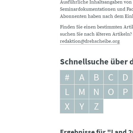
Ausführliche Inhaltsangaben von
Seminardokumentationen und Fach
Abonnenten haben nach dem Einlo
Finden Sie einen bestimmten Artik
suchen Sie nach älteren Artikeln?
redaktion@drehscheibe.org
Schnellsuche über d
#
A
B
C
D
L
M
N
O
P
X
Y
Z
Ergebnisse für "Land 