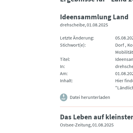
Ideensammlung Land
drehscheibe
01.08.2025
Letzte Änderung
05.08.20
Stichwort(e)
Dorf
Ko
Mobilität
Titel
Ideensa
In
drehsch
Am
01.08.20
Inhalt
Hier fin
"Ländli
Datei herunterladen
Das Leben auf kleinst
Ostsee-Zeitung
01.08.2025