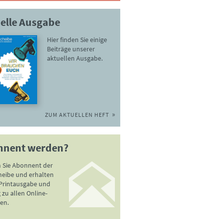
elle Ausgabe
Hier finden Sie einige
Beiträge unserer
aktuellen Ausgabe.
ZUM AKTUELLEN HEFT
nnent werden?
 Sie Abonnent der
heibe und erhalten
 Printausgabe und
zu allen Online-
en.