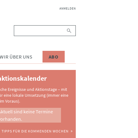
NAVIGATION
ANMELDEN
ÜBERSPRINGEN
Suchbegriffe
WIR ÜBER UNS
ABO
ktionskalender
sche Ereignisse und Aktionstage – mit
ür eine lokale Umsetzung (immer eine
im Voraus).
Aktuell sind keine Termine
vorhanden.
TIPPS FÜR DIE KOMMENDEN WOCHEN