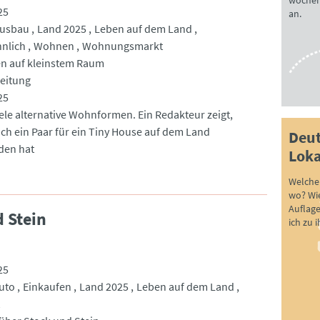
wöchen
25
an.
usbau
Land 2025
Leben auf dem Land
nlich
Wohnen
Wohnungsmarkt
n auf kleinstem Raum
eitung
25
iele alternative Wohnformen. Ein Redakteur zeigt,
ch ein Paar für ein Tiny House auf dem Land
Deut
den hat
Loka
Welche 
wo? Wie
Auflag
d Stein
ich zu 
25
uto
Einkaufen
Land 2025
Leben auf dem Land