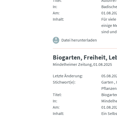
Titel
Autofrei
In
Badische
Am
01.08.20
Inhalt
Für viel
einige M
sind und 
Datei herunterladen
Biogarten, Freiheit, L
Mindelheimer Zeitung
01.08.2025
Letzte Änderung
05.08.20
Stichwort(e)
Garten
Pflanzen
Titel
Biogarte
In
Mindelhe
Am
01.08.20
Inhalt
Ein Selbs