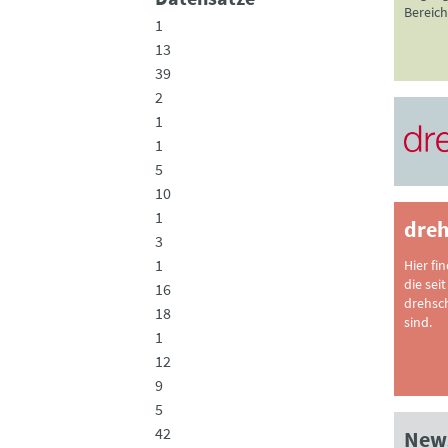
Bereich
1
13
39
2
1
1
5
10
1
dreh
3
1
Hier fi
die seit
16
drehsc
18
sind.
1
12
9
5
42
News