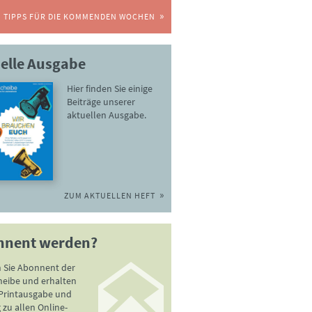
TIPPS FÜR DIE KOMMENDEN WOCHEN
elle Ausgabe
Hier finden Sie einige
Beiträge unserer
aktuellen Ausgabe.
ZUM AKTUELLEN HEFT
nnent werden?
 Sie Abonnent der
heibe und erhalten
 Printausgabe und
zu allen Online-