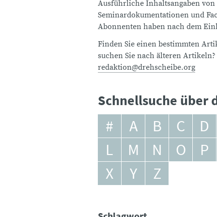
Ausführliche Inhaltsangaben von
Seminardokumentationen und Fach
Abonnenten haben nach dem Einlo
Finden Sie einen bestimmten Artik
suchen Sie nach älteren Artikeln?
redaktion@drehscheibe.org
Schnellsuche über d
#
A
B
C
D
L
M
N
O
P
X
Y
Z
Schlagwort