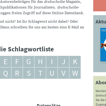
 Autorenbeiträgen für das
drehscheibe
-Magazin,
publikationen für Journalisten.
drehscheibe
-
ggen freien Zugriff auf diese Online-Datenbank.
Aktu
el nicht? Ist ihr Schlagwort nicht dabei? Oder
 Dann schreiben Sie uns am besten eine E-Mail an
ie Schlagwortliste
E
F
G
H
I
J
K
Q
R
S
T
U
V
W
Abo
Werden
drehsc
Sie die
Zugang 
Datensätze