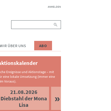
NAVIGATION
ANMELDEN
ÜBERSPRINGEN
Suchbegriffe
WIR ÜBER UNS
ABO
ktionskalender
sche Ereignisse und Aktionstage – mit
ür eine lokale Umsetzung (immer eine
im Voraus).
21.08.2026
Diebstahl der Mona
Lisa