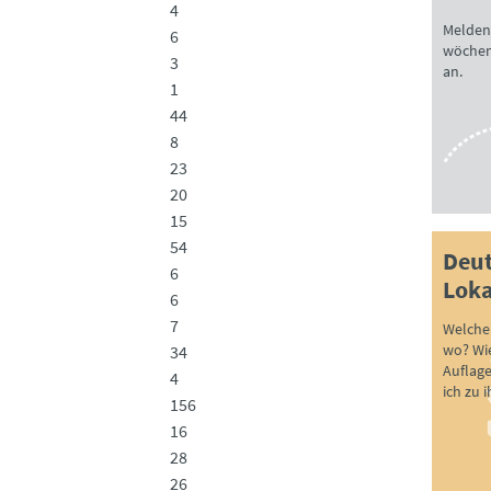
4
Melden 
6
wöchen
3
an.
1
44
8
23
20
15
54
Deut
6
Loka
6
7
Welche 
wo? Wie
34
Auflag
4
ich zu 
156
16
28
26