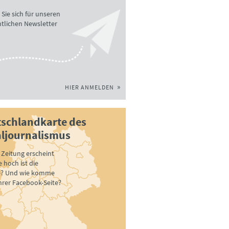
Sie sich für unseren
tlichen Newsletter
HIER ANMELDEN
schlandkarte des
ljournalismus
Zeitung erscheint
 hoch ist die
e? Und wie komme
ihrer Facebook-Seite?