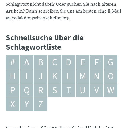
Schlagwort nicht dabei? Oder suchen Sie nach älteren
Artikeln? Dann schreiben Sie uns am besten eine E-Mail
an
redaktion@drehscheibe.org
Schnellsuche über die
Schlagwortliste
#
A
B
C
D
E
F
G
H
I
J
K
L
M
N
O
P
Q
R
S
T
U
V
W
X
Y
Z