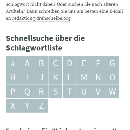
Schlagwort nicht dabei? Oder suchen Sie nach älteren
Artikeln? Dann schreiben Sie uns am besten eine E-Mail
an
redaktion@drehscheibe.org
Schnellsuche über die
Schlagwortliste
#
A
B
C
D
E
F
G
H
I
J
K
L
M
N
O
P
Q
R
S
T
U
V
W
X
Y
Z