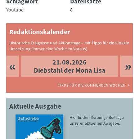
Schlagwort
Datensätze
Youtube
8
Redaktionskalender
Historische Ereignisse und Aktionstage – mit Tipps für eine lokale
Umsetzung (immer eine Woche im Voraus).
21.08.2026
Diebstahl der Mona Lisa
TIPPS FÜR DIE KOMMENDEN WOCHEN
Aktuelle Ausgabe
Hier finden Sie einige Beiträge
unserer aktuellen Ausgabe.