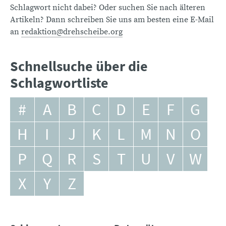
Schlagwort nicht dabei? Oder suchen Sie nach älteren
Artikeln? Dann schreiben Sie uns am besten eine E-Mail
an
redaktion@drehscheibe.org
Schnellsuche über die
Schlagwortliste
#
A
B
C
D
E
F
G
H
I
J
K
L
M
N
O
P
Q
R
S
T
U
V
W
X
Y
Z