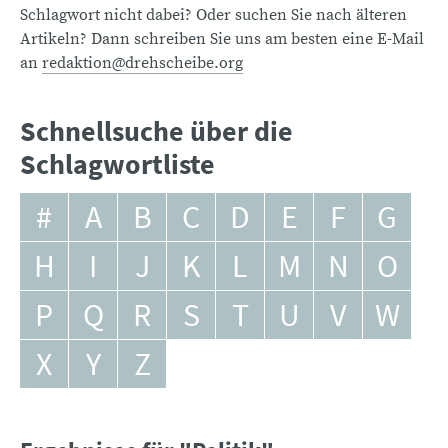
Schlagwort nicht dabei? Oder suchen Sie nach älteren
Artikeln? Dann schreiben Sie uns am besten eine E-Mail
an
redaktion@drehscheibe.org
Schnellsuche über die
Schlagwortliste
#
A
B
C
D
E
F
G
H
I
J
K
L
M
N
O
P
Q
R
S
T
U
V
W
X
Y
Z