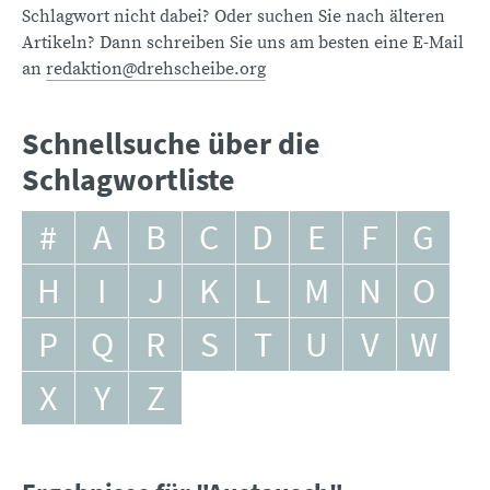
Schlagwort nicht dabei? Oder suchen Sie nach älteren
Artikeln? Dann schreiben Sie uns am besten eine E-Mail
an
redaktion@drehscheibe.org
Schnellsuche über die
Schlagwortliste
#
A
B
C
D
E
F
G
H
I
J
K
L
M
N
O
P
Q
R
S
T
U
V
W
X
Y
Z