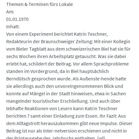
Themen & Terminen fürs Lokale
Am
01.01.1970
Inhalt
Von einem Experiment berichtet Katrin Teschner,
Redakteurin der Braunschweiger Zeitung: Mit einer Kollegin
vom Bieler Tagblatt aus dem schweizerischen Biel hat sie für
sechs Wochen ihren Arbeitsplatz getauscht. Was sie dabei
erlebt hat, schildert der Beitrag. Vor allem Sprachprobleme
standen im Vordergrund, da in Biel hauptsächlich
Berndütsch gesprochen wurde. Als Außenste-hende hatte
sie allerdings auch den unvoreingenommenen Blick und
konnte auf Mängel in der Stadt hinweisen, etwa in Sachen
mangelnder touristischer Erschließung. Und auch über
lebhafte Reaktionen von Lesern kann Katrin Teschner
berichten ? samt einer Einladung zum Essen. Ihr Fazit: Aus
dem Alltagstrott herauszukommen gibt neue Impulse. Dieser
Beitrag ist nur als Inter-netversion erschienen und nicht in
der Printausgabe des Jahrbuchs enthalten. (vd)