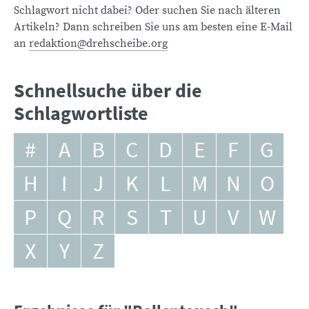
Schlagwort nicht dabei? Oder suchen Sie nach älteren
Artikeln? Dann schreiben Sie uns am besten eine E-Mail
an
redaktion@drehscheibe.org
Schnellsuche über die
Schlagwortliste
#
A
B
C
D
E
F
G
H
I
J
K
L
M
N
O
P
Q
R
S
T
U
V
W
X
Y
Z