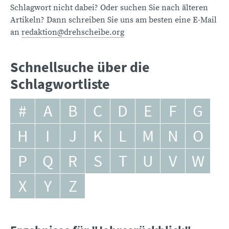
Schlagwort nicht dabei? Oder suchen Sie nach älteren
Artikeln? Dann schreiben Sie uns am besten eine E-Mail
an
redaktion@drehscheibe.org
Schnellsuche über die
Schlagwortliste
#
A
B
C
D
E
F
G
H
I
J
K
L
M
N
O
P
Q
R
S
T
U
V
W
X
Y
Z