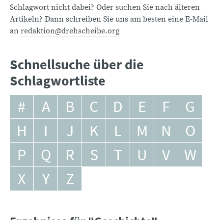
Schlagwort nicht dabei? Oder suchen Sie nach älteren
Artikeln? Dann schreiben Sie uns am besten eine E-Mail
an
redaktion@drehscheibe.org
Schnellsuche über die
Schlagwortliste
#
A
B
C
D
E
F
G
H
I
J
K
L
M
N
O
P
Q
R
S
T
U
V
W
X
Y
Z